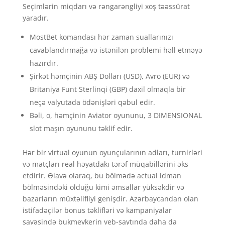
Seçimlərin miqdarı və rəngarəngliyi xoş təəssürat
yaradır.
MostBet komandası hər zaman suallarınızı
cavablandırmağa və istənilən problemi həll etməyə
hazırdır.
Şirkət həmçinin ABŞ Dolları (USD), Avro (EUR) və
Britaniya Funt Sterlinqi (GBP) daxil olmaqla bir
neçə valyutada ödənişləri qəbul edir.
Bəli, o, həmçinin Aviator oyununu, 3 DIMENSIONAL
slot maşın oyununu təklif edir.
Hər bir virtual oyunun oyunçularının adları, turnirləri
və matçları real həyatdakı tərəf müqabillərini əks
etdirir. Əlavə olaraq, bu bölmədə actual idman
bölməsindəki olduğu kimi əmsallar yüksəkdir və
bazarların müxtəlifliyi genişdir. Azərbaycandan olan
istifadəçilər bonus təklifləri və kampaniyalar
sayəsində bukmeykerin veb-saytında daha da