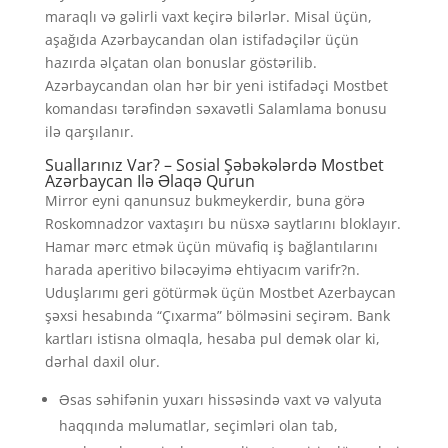
maraqlı və gəlirli vaxt keçirə bilərlər. Misal üçün,
aşağıda Azərbaycandan olan istifadəçilər üçün
hazırda əlçatan olan bonuslar göstərilib.
Azərbaycandan olan hər bir yeni istifadəçi Mostbet
komandası tərəfindən səxavətli Salamlama bonusu
ilə qarşılanır.
Suallarınız Var? – Sosial Şəbəkələrdə Mostbet
Azərbaycan Ilə Əlaqə Qurun
Mirror eyni qanunsuz bukmeykerdir, buna görə
Roskomnadzor vaxtaşırı bu nüsxə saytlarını bloklayır.
Hamar mərc etmək üçün müvafiq iş bağlantılarını
harada aperitivo biləcəyimə ehtiyacım varifr?n.
Uduşlarımı geri götürmək üçün Mostbet Azerbaycan
şəxsi hesabında “Çıxarma” bölməsini seçirəm. Bank
kartları istisna olmaqla, hesaba pul demək olar ki,
dərhal daxil olur.
Əsas səhifənin yuxarı hissəsində vaxt və valyuta
haqqında məlumatlar, seçimləri olan tab,