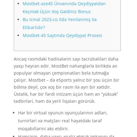
Mostbet-aze45 Ünvanında Qeydiyyatdan
Keçmək Üçün Xoş Gəldiniz Bonus
Bu Icmal 2023-cü Ildə Yenilənmiş Və
Etibarlıdır?
Mostbet-45 Saytında Qeydiyyat Prosesi
Ancaq rəsmdəki hadisələrin sayı təcrübəliləri daha
yaxşı heyran edir. MostBet nəhənglərlə birlikdə ən
populyar olmayan çempionatları belə tutmağa
çalışır. Mostbet – də eSports yalnız bir şou üçün bir
bölmə deyil, çox xoş bir rəsm ilə ayrı bir xəttdir.
Üstəlik, hər bir fərdi intizam üçün həm ən “yüksək”
tədbirləri, həm də yerli liqaları görürük.
Hər bir virtual oyunun oyunçularının adları,
turnirləri və matçları real həyatdakı tərəf
müqabillərini əks etdirir.
Həmçinin, daha yaxşı analiz etmək imkanını da