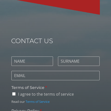
CONTACT US
Terms of Service
*
I agree to the terms of service
Read our
Terms of Service
Privacy Policy
*