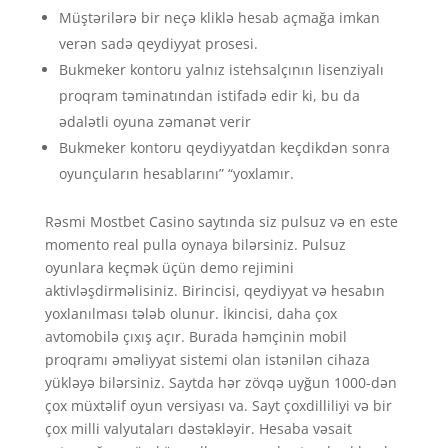
Müştərilərə bir neçə kliklə hesab açmağa imkan
verən sadə qeydiyyat prosesi.
Bukmeker kontoru yalnız istehsalçının lisenziyalı
proqram təminatından istifadə edir ki, bu da
ədalətli oyuna zəmanət verir
Bukmeker kontoru qeydiyyatdan keçdikdən sonra
oyunçuların hesablarını” “yoxlamır.
Rəsmi Mostbet Casino saytında siz pulsuz və en este
momento real pulla oynaya bilərsiniz. Pulsuz
oyunlara keçmək üçün demo rejimini
aktivləşdirməlisiniz. Birincisi, qeydiyyat və hesabın
yoxlanılması tələb olunur. İkincisi, daha çox
avtomobilə çıxış açır. Burada həmçinin mobil
proqramı əməliyyat sistemi olan istənilən cihaza
yükləyə bilərsiniz. Saytda hər zövqə uyğun 1000-dən
çox müxtəlif oyun versiyası va. Sayt çoxdilliliyi və bir
çox milli valyutaları dəstəkləyir. Hesaba vəsait