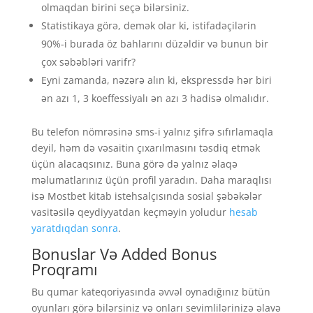
olmaqdan birini seçə bilərsiniz.
Statistikaya görə, demək olar ki, istifadəçilərin
90%-i burada öz bahlarını düzəldir və bunun bir
çox səbəbləri varifr?
Eyni zamanda, nəzərə alın ki, ekspressdə hər biri
ən azı 1, 3 koeffessiyalı ən azı 3 hadisə olmalıdır.
Bu telefon nömrəsinə sms-i yalnız şifrə sıfırlamaqla
deyil, həm də vəsaitin çıxarılmasını təsdiq etmək
üçün alacaqsınız. Buna görə də yalnız əlaqə
məlumatlarınız üçün profil yaradın. Daha maraqlısı
isə Mostbet kitab istehsalçısında sosial şəbəkələr
vasitəsilə qeydiyyatdan keçməyin yoludur
hesab
yaratdıqdan sonra
.
Bonuslar Və Added Bonus
Proqramı
Bu qumar kateqoriyasında əvvəl oynadığınız bütün
oyunları görə bilərsiniz və onları sevimlilərinizə əlavə