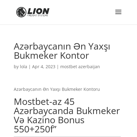
Azərbaycanın Ən Yaxşı
Bukmeker Kontor
by
lola
|
Apr 4, 2023
|
mostbet azerbaijan
Azərbaycanın Ən Yaxşı Bukmeker Kontoru
Mostbet-az 45
Azərbaycanda Bukmeker
Və Kazino Bonus
550+250f”