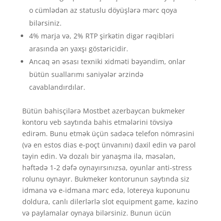
o cümlədən az statuslu döyüşlərə mərc qoya
bilərsiniz.
4% marja və, 2% RTP şirkətin digər rəqibləri
arasında ən yaxşı göstəricidir.
Ancaq ən əsası texniki xidməti bəyəndim, onlar
bütün suallarımı saniyələr ərzində
cavablandırdılar.
Bütün bahisçilərə Mostbet azerbaycan bukmeker
kontoru veb saytında bahis etmələrini tövsiyə
edirəm. Bunu etmək üçün sadəcə telefon nömrəsini
(və en estos dias e-poçt ünvanını) daxil edin və parol
təyin edin. Və dozalı bir yanaşma ilə, məsələn,
həftədə 1-2 dəfə oynayırsınızsa, oyunlar anti-stress
rolunu oynayır. Bukmeker kontorunun saytında siz
idmana və e-idmana mərc edə, lotereya kuponunu
doldura, canlı dilerlərlə slot equipment game, kazino
və paylamalar oynaya bilərsiniz. Bunun ücün