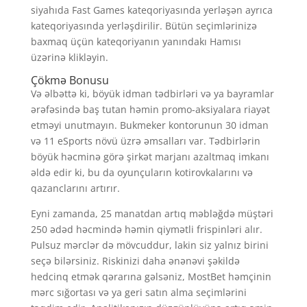
siyahıda Fast Games kateqoriyasında yerləşən ayrıca
kateqoriyasında yerləşdirilir. Bütün seçimlərinizə
baxmaq üçün kateqoriyanın yanındakı Hamısı
üzərinə klikləyin.
Çökmə Bonusu
Və əlbəttə ki, böyük idman tədbirləri və ya bayramlar
ərəfəsində baş tutan həmin promo-aksiyalara riayət
etməyi unutmayın. Bukmeker kontorunun 30 idman
və 11 eSports növü üzrə əmsalları var. Tədbirlərin
böyük həcminə görə şirkət marjanı azaltmaq imkanı
əldə edir ki, bu da oyunçuların kotirovkalarını və
qazanclarını artırır.
Eyni zamanda, 25 manatdan artıq məbləğdə müştəri
250 ədəd həcmində həmin qiymətli frispinləri alır.
Pulsuz mərclər də mövcuddur, lakin siz yalnız birini
seçə bilərsiniz. Riskinizi daha ənənəvi şəkildə
hedcinq etmək qərarına gəlsəniz, MostBet həmçinin
mərc sığortası və ya geri satın alma seçimlərini