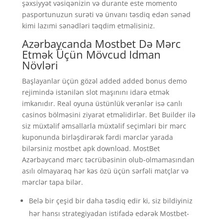
şəxsiyyət vəsiqənizin və durante este momento
pasportunuzun surəti və ünvanı təsdiq edən sənəd
kimi lazımi sənədləri təqdim etməlisiniz.
Azərbaycanda Mostbet Də Mərc
Etmək Üçün Mövcud Idman
Növləri
Başlayanlar üçün gözəl added added bonus demo
rejimində istənilən slot maşınını idarə etmək
imkanıdır. Real oyuna üstünlük verənlər isə canlı
casinos bölməsini ziyarət etməlidirlər. Bet Builder ilə
siz müxtəlif əmsallarla müxtəlif seçimləri bir mərc
kuponunda birləşdirərək fərdi mərclər yarada
bilərsiniz mostbet apk download. MostBet
Azərbaycand mərc təcrübəsinin olub-olmamasından
asılı olmayaraq hər kəs özü üçün sərfəli matçlar və
mərclər tapa bilər.
Belə bir çeşid bir daha təsdiq edir ki, siz bildiyiniz
hər hansı strategiyadan istifadə edərək Mostbet-