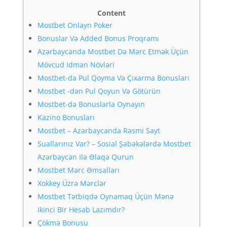
Content
Mostbet Onlayn Poker
Bonuslar Və Added Bonus Proqramı
Azərbaycanda Mostbet Də Mərc Etmək Üçün
Mövcud Idman Növləri
Mostbet-də Pul Qoyma Və Çıxarma Bonusları
Mostbet -dən Pul Qoyun Və Götürün
Mostbet-də Bonuslarla Oynayın
Kazino Bonusları
Mostbet – Azərbaycanda Rəsmi Sayt
Suallarınız Var? – Sosial Şəbəkələrdə Mostbet
Azərbaycan Ilə Əlaqə Qurun
Mostbet Mərc Əmsalları
Xokkey Üzrə Mərclər
Mostbet Tətbiqdə Oynamaq Üçün Mənə
Ikinci Bir Hesab Lazımdır?
Çökmə Bonusu