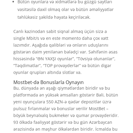
Bütün oyunlara və xidmətlərə bu güzgü saytları
vasitəsilə daxil olmaq olar və bütün əməliyyatlar
təhlükəsiz şəkildə həyata keçiriləcək.
Canlı kazinodan sabit siqnal almaq üçün sizə a
single Mbit/s və en este momento daha çox xətt
lazımdır. Aşağıda qalibləri və onların uduşlarını
göstərən daim yenilənən bələdçi var. Səhifənin əsas
hissəsində “ƏN YAXŞI oyunlar”, “Tövsiyə olunanlar”,
“Təqdimatlar”, “TOP provayderlər” və bütün digər
oyunlar qrupları altında slotlar va.
Mostbet-də Bonuslarla Oynayın
Bu, dünyada ən aşağı qiymətlərdən biridir və bu
platformada ən yüksək əmsalları göstərir Bəli, bütün
yeni oyunçulara 550 AZN-ə qədər depozitlər üzrə
pulsuz fırlanmalar və bonuslar verilir MostBet –
böyük beynəlxalq bukmeker və qumar provayderidir.
93 ölkədə fəaliyyət göstərir və bu gün Azərbaycan
ərazisində ən məşhur ölkələrdən biridir. İcmalda bu