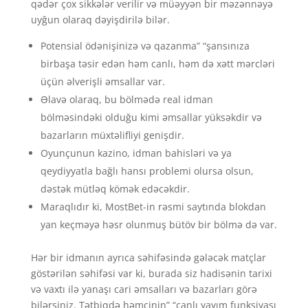
qədər çox sikkələr verilir və müəyyən bir məzənnəyə
uyğun olaraq dəyişdirilə bilər.
Potensial ödənişinizə və qazanma” “şansınıza
birbaşa təsir edən həm canlı, həm də xətt mərcləri
üçün əlverişli əmsallar var.
Əlavə olaraq, bu bölmədə real idman
bölməsindəki olduğu kimi əmsallar yüksəkdir və
bazarların müxtəlifliyi genişdir.
Oyunçunun kazino, idman bahisləri və ya
qeydiyyatla bağlı hansı problemi olursa olsun,
dəstək mütləq kömək edəcəkdir.
Maraqlıdır ki, MostBet-in rəsmi saytında blokdan
yan keçməyə həsr olunmuş bütöv bir bölmə də var.
Hər bir idmanın ayrıca səhifəsində gələcək matçlar
göstərilən səhifəsi var ki, burada siz hadisənin tarixi
və vaxtı ilə yanaşı cari əmsalları və bazarları görə
bilərsiniz. Tətbiqdə həmçinin” “canlı yayım funksiyası