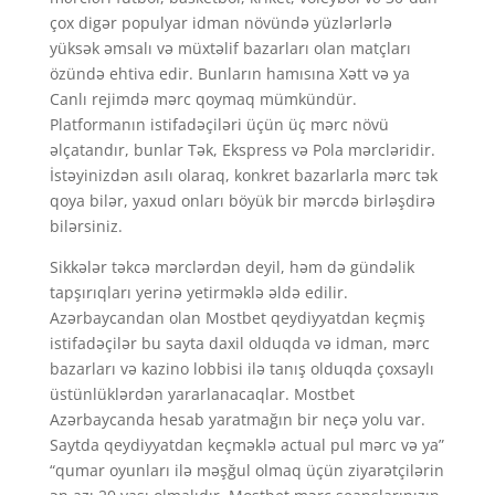
çox digər populyar idman növündə yüzlərlərlə
yüksək əmsalı və müxtəlif bazarları olan matçları
özündə ehtiva edir. Bunların hamısına Xətt və ya
Canlı rejimdə mərc qoymaq mümkündür.
Platformanın istifadəçiləri üçün üç mərc növü
əlçatandır, bunlar Tək, Ekspress və Pola mərcləridir.
İstəyinizdən asılı olaraq, konkret bazarlarla mərc tək
qoya bilər, yaxud onları böyük bir mərcdə birləşdirə
bilərsiniz.
Sikkələr təkcə mərclərdən deyil, həm də gündəlik
tapşırıqları yerinə yetirməklə əldə edilir.
Azərbaycandan olan Mostbet qeydiyyatdan keçmiş
istifadəçilər bu sayta daxil olduqda və idman, mərc
bazarları və kazino lobbisi ilə tanış olduqda çoxsaylı
üstünlüklərdən yararlanacaqlar. Mostbet
Azərbaycanda hesab yaratmağın bir neçə yolu var.
Saytda qeydiyyatdan keçməklə actual pul mərc və ya”
“qumar oyunları ilə məşğul olmaq üçün ziyarətçilərin