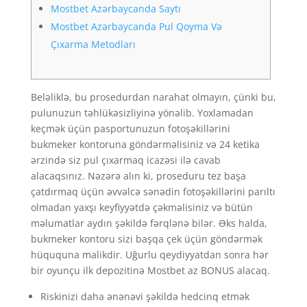
Mostbet Azərbaycanda Saytı
Mostbet Azərbaycanda Pul Qoyma Və
Çıxarma Metodları
Beləliklə, bu prosedurdan narahat olmayın, çünki bu,
pulunuzun təhlükəsizliyinə yönəlib. Yoxlamadan
keçmək üçün pasportunuzun fotoşəkillərini
bukmeker kontoruna göndərməlisiniz və 24 ketika
ərzində siz pul çıxarmaq icazəsi ilə cavab
alacaqsınız. Nəzərə alın ki, proseduru tez başa
çatdırmaq üçün əvvəlcə sənədin fotoşəkillərini parıltı
olmadan yaxşı keyfiyyətdə çəkməlisiniz və bütün
məlumatlar aydın şəkildə fərqlənə bilər. Əks halda,
bukmeker kontoru sizi başqa çek üçün göndərmək
hüququna malikdir. Uğurlu qeydiyyatdan sonra hər
bir oyunçu ilk depozitinə Mostbet az BONUS alacaq.
Riskinizi daha ənənəvi şəkildə hedcinq etmək