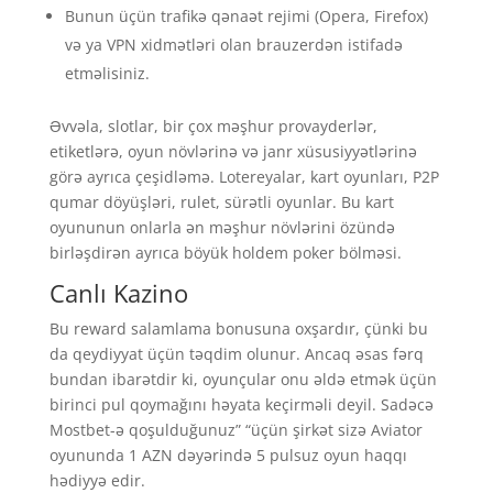
Bunun üçün trafikə qənaət rejimi (Opera, Firefox)
və ya VPN xidmətləri olan brauzerdən istifadə
etməlisiniz.
Əvvəla, slotlar, bir çox məşhur provayderlər,
etiketlərə, oyun növlərinə və janr xüsusiyyətlərinə
görə ayrıca çeşidləmə. Lotereyalar, kart oyunları, P2P
qumar döyüşləri, rulet, sürətli oyunlar. Bu kart
oyununun onlarla ən məşhur növlərini özündə
birləşdirən ayrıca böyük holdem poker bölməsi.
Canlı Kazino
Bu reward salamlama bonusuna oxşardır, çünki bu
da qeydiyyat üçün təqdim olunur. Ancaq əsas fərq
bundan ibarətdir ki, oyunçular onu əldə etmək üçün
birinci pul qoymağını həyata keçirməli deyil. Sadəcə
Mostbet-ə qoşulduğunuz” “üçün şirkət sizə Aviator
oyununda 1 AZN dəyərində 5 pulsuz oyun haqqı
hədiyyə edir.