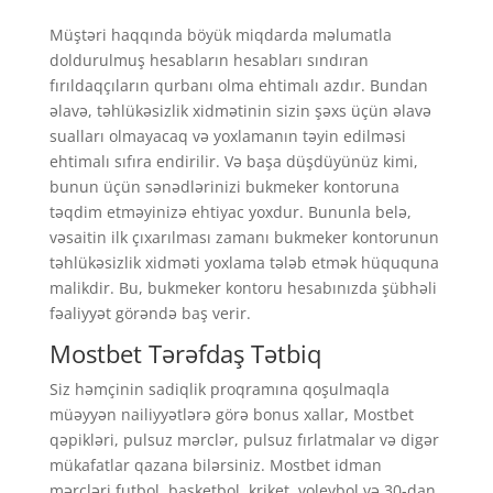
Müştəri haqqında böyük miqdarda məlumatla
doldurulmuş hesabların hesabları sındıran
fırıldaqçıların qurbanı olma ehtimalı azdır. Bundan
əlavə, təhlükəsizlik xidmətinin sizin şəxs üçün əlavə
sualları olmayacaq və yoxlamanın təyin edilməsi
ehtimalı sıfıra endirilir. Və başa düşdüyünüz kimi,
bunun üçün sənədlərinizi bukmeker kontoruna
təqdim etməyinizə ehtiyac yoxdur. Bununla belə,
vəsaitin ilk çıxarılması zamanı bukmeker kontorunun
təhlükəsizlik xidməti yoxlama tələb etmək hüququna
malikdir. Bu, bukmeker kontoru hesabınızda şübhəli
fəaliyyət görəndə baş verir.
Mostbet Tərəfdaş Tətbiq
Siz həmçinin sadiqlik proqramına qoşulmaqla
müəyyən nailiyyətlərə görə bonus xallar, Mostbet
qəpikləri, pulsuz mərclər, pulsuz fırlatmalar və digər
mükafatlar qazana bilərsiniz. Mostbet idman
mərcləri futbol, basketbol, kriket, voleybol və 30-dan