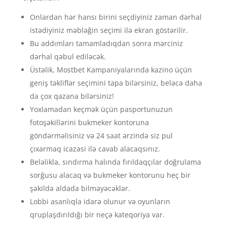
Onlardan hər hansı birini seçdiyiniz zaman dərhal
istədiyiniz məbləğin seçimi ilə ekran göstərilir.
Bu addımları tamamladıqdan sonra mərciniz
dərhal qəbul ediləcək.
Üstəlik, Mostbet Kampaniyalarında kazino üçün
geniş təkliflər seçimini tapa bilərsiniz, beləcə daha
da çox qazana bilərsiniz!
Yoxlamadan keçmək üçün pasportunuzun
fotoşəkillərini bukmeker kontoruna
göndərməlisiniz və 24 saat ərzində siz pul
çıxarmaq icazəsi ilə cavab alacaqsınız.
Beləliklə, sındırma halında fırıldaqçılar doğrulama
sorğusu alacaq və bukmeker kontorunu heç bir
şəkildə aldada bilməyəcəklər.
Lobbi asanlıqla idarə olunur və oyunların
qruplaşdırıldığı bir neçə kateqoriya var.