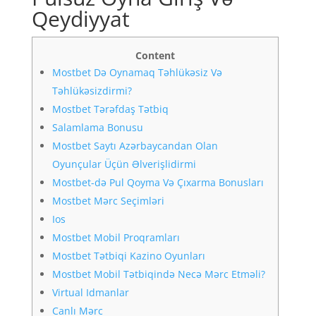
Qeydiyyat
Content
Mostbet Də Oynamaq Təhlükəsiz Və
Təhlükəsizdirmi?
Mostbet Tərəfdaş Tətbiq
Salamlama Bonusu
Mostbet Saytı Azərbaycandan Olan
Oyunçular Üçün Əlverişlidirmi
Mostbet-də Pul Qoyma Və Çıxarma Bonusları
Mostbet Mərc Seçimləri
Ios
Mostbet Mobil Proqramları
Mostbet Tətbiqi Kazino Oyunları
Mostbet Mobil Tətbiqində Necə Mərc Etməli?
Virtual Idmanlar
Canlı Mərc