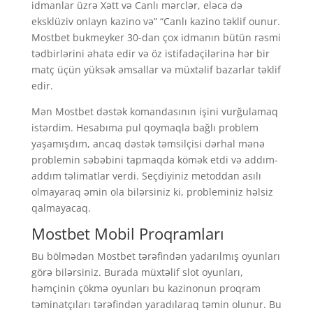
idmanlar üzrə Xətt və Canlı mərclər, eləcə də
eksklüziv onlayn kazino və” “Canlı kazino təklif ounur.
Mostbet bukmeyker 30-dan çox idmanın bütün rəsmi
tədbirlərini əhatə edir və öz istifadəçilərinə hər bir
matç üçün yüksək əmsallar və müxtəlif bazarlar təklif
edir.
Mən Mostbet dəstək komandasının işini vurğulamaq
istərdim. Hesabıma pul qoymaqla bağlı problem
yaşamışdım, ancaq dəstək təmsilçisi dərhal mənə
problemin səbəbini tapmaqda kömək etdi və addım-
addım təlimatlar verdi. Seçdiyiniz metoddan asılı
olmayaraq əmin ola bilərsiniz ki, probleminiz həlsiz
qalmayacaq.
Mostbet Mobil Proqramları
Bu bölmədən Mostbet tərəfindən yadarılmış oyunları
görə bilərsiniz. Burada müxtəlif slot oyunları,
həmçinin çökmə oyunları bu kazinonun proqram
təminatçıları tərəfindən yaradılaraq təmin olunur. Bu