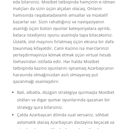
edə bilərsiniz. Mostbet tətbiqində həmçinin e-idman
matçları da sizin üçün əlçatan olacaq. Onların
hamısında rəqabətədavamlı əmsallar və müxtəlif
bazarlar var. Sizin rahatlığınız və naviqasiyanın
asanlığı üçün bütün oyunlar kateqoriyalara ayrılıb,
beləcə istədiyiniz oyunu asanlıqla tapa biləcəksiniz.
Üstəlik, slot maşınını fırlatmaq üçün ekrana bir dəfə
toxunmaq kifayətdir, Canlı Kazino isə mərclərinizi
yerləşdirməyinizə kömək etmək üçün virtual hesab
lövhəsindən istifadə edir. Hər halda Mostbet
tətbiqində kazino oyunlarını oynamaq Azərbaycanın
harasında olmağınızdan asılı olmayaraq pul
qazanmağı asanlaşdırır.
Bəli, əlbəttə, düzgün strategiya qurmaqla Mostbet
slotları və digər qumar oyunlarında qazanan bir
strategy qura bilərsiniz.
Çatda Azərbaycan dilində sual versəniz, söhbət
avtomatik olaraq Azərbaycan dəstəyinə keçəcək və