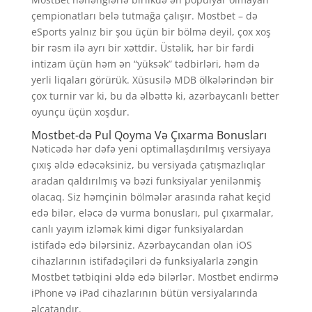
çempionatları belə tutmağa çalışır. Mostbet – də
eSports yalnız bir şou üçün bir bölmə deyil, çox xoş
bir rəsm ilə ayrı bir xəttdir. Üstəlik, hər bir fərdi
intizam üçün həm ən “yüksək” tədbirləri, həm də
yerli liqaları görürük. Xüsusilə MDB ölkələrindən bir
çox turnir var ki, bu da əlbəttə ki, azərbaycanlı better
oyunçu üçün xoşdur.
Mostbet-də Pul Qoyma Və Çıxarma Bonusları
Nəticədə hər dəfə yeni optimallaşdırılmış versiyaya
çıxış əldə edəcəksiniz, bu versiyada çatışmazlıqlar
aradan qaldırılmış və bəzi funksiyalar yenilənmiş
olacaq. Siz həmçinin bölmələr arasında rahat keçid
edə bilər, eləcə də vurma bonusları, pul çıxarmalar,
canlı yayım izləmək kimi digər funksiyalardan
istifadə edə bilərsiniz. Azərbaycandan olan iOS
cihazlarının istifadəçiləri də funksiyalarla zəngin
Mostbet tətbiqini əldə edə bilərlər. Mostbet endirmə
iPhone və iPad cihazlarının bütün versiyalarında
əlçatandır.