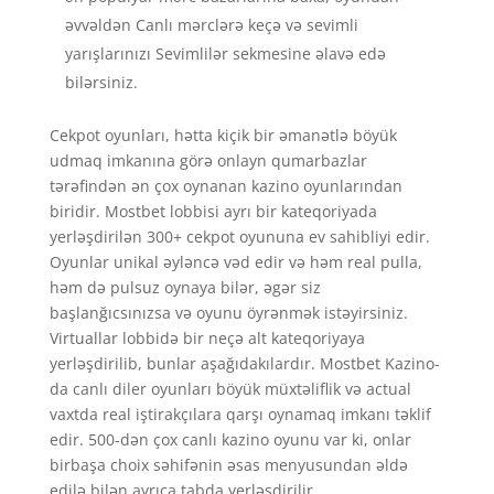
əvvəldən Canlı mərclərə keçə və sevimli
yarışlarınızı Sevimlilər sekmesine əlavə edə
bilərsiniz.
Cekpot oyunları, hətta kiçik bir əmanətlə böyük
udmaq imkanına görə onlayn qumarbazlar
tərəfindən ən çox oynanan kazino oyunlarından
biridir. Mostbet lobbisi ayrı bir kateqoriyada
yerləşdirilən 300+ cekpot oyununa ev sahibliyi edir.
Oyunlar unikal əyləncə vəd edir və həm real pulla,
həm də pulsuz oynaya bilər, əgər siz
başlanğıcsınızsa və oyunu öyrənmək istəyirsiniz.
Virtuallar lobbidə bir neçə alt kateqoriyaya
yerləşdirilib, bunlar aşağıdakılardır. Mostbet Kazino-
da canlı diler oyunları böyük müxtəliflik və actual
vaxtda real iştirakçılara qarşı oynamaq imkanı təklif
edir. 500-dən çox canlı kazino oyunu var ki, onlar
birbaşa choix səhifənin əsas menyusundan əldə
edilə bilən ayrıca tabda yerləşdirilir.