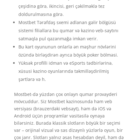
çeşidinə görə, ikincisi, geri çəkilməklə tez
doldurulmasına görə.
Mostbet Tərəfdaş sxemi adlanan gəlir bölgüsü
sistemi filiallara bu qumar və kazino veb-saytını
satmaqla pul qazanmağa imkan verir.
Bu kart oyununun onlarla ən məşhur növlərini
özündə birləşdirən ayrıca böyük poker bölməsi.
Yüksək profilli idman və eSports tədbirlərinə,
xüsusi kazino oyunlarında təkmilləşdirilmiş
şərtlərə və h.
Mostbet-də yüzdən çox onlayn qumar provayderi
mövcuddur. Siz Mostbet kazinosunda həm veb
versiyası (brauzerdəki vebsayt), həm də iOS və
Android üçün proqramlar vasitəsilə oynaya
bilərsiniz. Burada klassik slotların böyük bir seçimi
var – orijinal vizual və səs dizaynlı yüzlərlə oyun, bir
çox janr. Slotları yalnız əsas hesabdan deyil, həm də