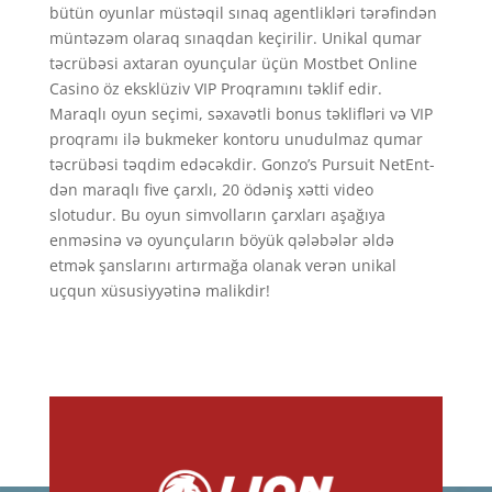
bütün oyunlar müstəqil sınaq agentlikləri tərəfindən
müntəzəm olaraq sınaqdan keçirilir. Unikal qumar
təcrübəsi axtaran oyunçular üçün Mostbet Online
Casino öz eksklüziv VIP Proqramını təklif edir.
Maraqlı oyun seçimi, səxavətli bonus təklifləri və VIP
proqramı ilə bukmeker kontoru unudulmaz qumar
təcrübəsi təqdim edəcəkdir. Gonzo’s Pursuit NetEnt-
dən maraqlı five çarxlı, 20 ödəniş xətti video
slotudur. Bu oyun simvolların çarxları aşağıya
enməsinə və oyunçuların böyük qələbələr əldə
etmək şanslarını artırmağa olanak verən unikal
uçqun xüsusiyyətinə malikdir!