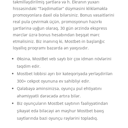
təkmilləşdirilmiş şərtlərə və h. Ekranın yuxarı
hissəsindəki “Təqdimatlar” düyməsini klikləməklə
promosyonlara daxil ola bilərsiniz. Bonus vəsaitlərini
real pula çevirmək üçün, promosyonun hazırkı
şərtlərinə uyğun olaraq, 30 gün ərzində ekspress
mərclər üzrə bonus hesabından beşqat mərc
etməlisiniz. Biz inanırıq ki, Mostbet-in başlanğıc
loyallıq proqramı bazarda ən yaxşısıdır.
Əksinə, MostBet veb saytı bir çox idman növlərini
təqdim edir.
Mostbet lobbisi ayrı bir kateqoriyada yerləşdirilən
300+ cekpot oyununa ev sahibliyi edir.
Qələbəyə əminsinizsə, oyunçu pul ehtiyatını
əhəmiyyətli dərəcədə artıra bilər.
Biz oyunçuların Mostbet saytının fəaliyyətindən
şikayət edə biləcəyi ən məşhur Mostbet baxış
saytlarında bəzi oyunçu rəylərini topladıq.