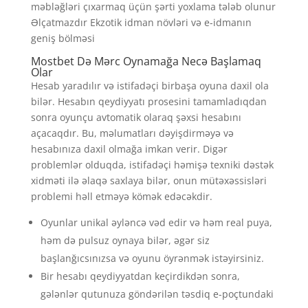
məbləğləri çıxarmaq üçün şərti yoxlama tələb olunur
Əlçatmazdır Ekzotik idman növləri və e-idmanın
geniş bölməsi
Mostbet Də Mərc Oynamağa Necə Başlamaq
Olar
Hesab yaradılır və istifadəçi birbaşa oyuna daxil ola
bilər. Hesabın qeydiyyatı prosesini tamamladıqdan
sonra oyunçu avtomatik olaraq şəxsi hesabını
açacaqdır. Bu, məlumatları dəyişdirməyə və
hesabınıza daxil olmağa imkan verir. Digər
problemlər olduqda, istifadəçi həmişə texniki dəstək
xidməti ilə əlaqə saxlaya bilər, onun mütəxəssisləri
problemi həll etməyə kömək edəcəkdir.
Oyunlar unikal əyləncə vəd edir və həm real puya,
həm də pulsuz oynaya bilər, əgər siz
başlanğıcsınızsa və oyunu öyrənmək istəyirsiniz.
Bir hesabı qeydiyyatdan keçirdikdən sonra,
gələnlər qutunuza göndərilən təsdiq e-poçtundaki