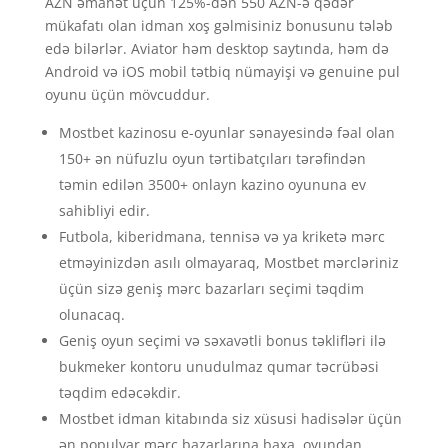
AZN əmanət üçün 125%-dən 550 AZN-ə qədər
mükafatı olan idman xoş gəlmisiniz bonusunu tələb
edə bilərlər. Aviator həm desktop saytında, həm də
Android və iOS mobil tətbiq nümayişi və genuine pul
oyunu üçün mövcuddur.
Mostbet kazinosu e-oyunlar sənayesində fəal olan
150+ ən nüfuzlu oyun tərtibatçıları tərəfindən
təmin edilən 3500+ onlayn kazino oyununa ev
sahibliyi edir.
Futbola, kiberidmana, tennisə və ya kriketə mərc
etməyinizdən asılı olmayaraq, Mostbet mərcləriniz
üçün sizə geniş mərc bazarları seçimi təqdim
olunacaq.
Geniş oyun seçimi və səxavətli bonus təklifləri ilə
bukmeker kontoru unudulmaz qumar təcrübəsi
təqdim edəcəkdir.
Mostbet idman kitabında siz xüsusi hadisələr üçün
ən populyar mərc bazarlarına baxa, oyundan