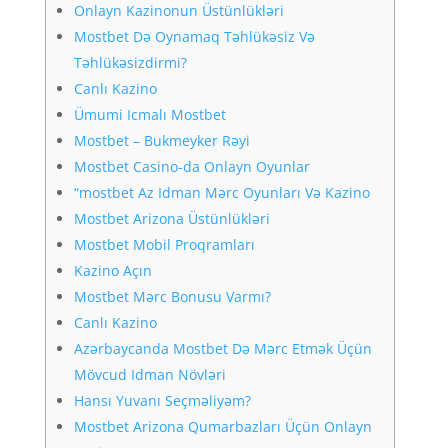
Onlayn Kazinonun Üstünlükləri
Mostbet Də Oynamaq Təhlükəsiz Və
Təhlükəsizdirmi?
Canlı Kazino
Ümumi Icmalı Mostbet
Mostbet – Bukmeyker Rəyi
Mostbet Casino-da Onlayn Oyunlar
“mostbet Az Idman Mərc Oyunları Və Kazino
Mostbet Arizona Üstünlükləri
Mostbet Mobil Proqramları
Kazino Açın
Mostbet Mərc Bonusu Varmı?
Canlı Kazino
Azərbaycanda Mostbet Də Mərc Etmək Üçün
Mövcud Idman Növləri
Hansı Yuvanı Seçməliyəm?
Mostbet Arizona Qumarbazları Üçün Onlayn