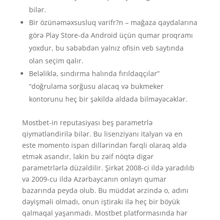
bilər.
Bir özünəməxsusluq varifr?n – mağaza qaydalarına
görə Play Store-da Android üçün qumar proqramı
yoxdur, bu səbəbdən yalnız ofisin veb saytında
olan seçim qalır.
Beləliklə, sındırma halında fırıldaqçılar”
“doğrulama sorğusu alacaq və bukmeker
kontorunu heç bir şəkildə aldada bilməyəcəklər.
Mostbet-in reputasiyası beş parametrlə
qiymətləndirilə bilər. Bu lisenziyanı italyan və en
este momento ispan dillərindən fərqli olaraq əldə
etmək asandır, lakin bu zəif nöqtə digər
parametrlərlə düzəldilir. Şirkət 2008-ci ildə yaradılıb
və 2009-cu ildə Azərbaycanın onlayn qumar
bazarında peyda olub. Bu müddət ərzində o, adını
dəyişməli olmadı, onun iştirakı ilə heç bir böyük
qalmaqal yaşanmadı. Mostbet platformasında hər