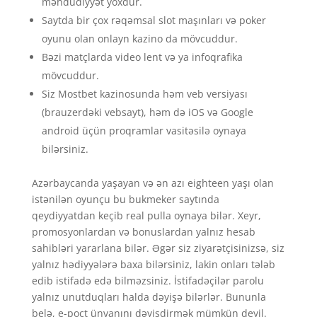
məhdudiyyət yoxdur.
Saytda bir çox rəqəmsal slot maşınları və poker
oyunu olan onlayn kazino da mövcuddur.
Bəzi matçlarda video lent və ya infoqrafika
mövcuddur.
Siz Mostbet kazinosunda həm veb versiyası
(brauzerdəki vebsayt), həm də iOS və Google
android üçün proqramlar vasitəsilə oynaya
bilərsiniz.
Azərbaycanda yaşayan və ən azı eighteen yaşı olan
istənilən oyunçu bu bukmeker saytında
qeydiyyatdan keçib real pulla oynaya bilər. Xeyr,
promosyonlardan və bonuslardan yalnız hesab
sahibləri yararlana bilər. Əgər siz ziyarətçisinizsə, siz
yalnız hədiyyələrə baxa bilərsiniz, lakin onları tələb
edib istifadə edə bilməzsiniz. İstifadəçilər parolu
yalnız unutduqları halda dəyişə bilərlər. Bununla
belə, e-poçt ünvanını dəyişdirmək mümkün deyil.