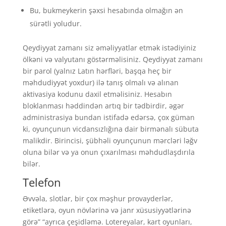
Bu, bukmeykerin şəxsi hesabında olmağın ən
sürətli yoludur.
Qeydiyyat zamanı siz əməliyyatlar etmək istədiyiniz
ölkəni və valyutanı göstərməlisiniz. Qeydiyyat zamanı
bir parol (yalnız Latın hərfləri, başqa heç bir
məhdudiyyət yoxdur) ilə tanış olmalı və alınan
aktivasiya kodunu daxil etməlisiniz. Hesabın
bloklanması həddindən artıq bir tədbirdir, əgər
administrasiya bundan istifadə edərsə, çox güman
ki, oyunçunun vicdansızlığına dair birmənalı sübuta
malikdir. Birincisi, şübhəli oyunçunun mərcləri ləğv
oluna bilər və ya onun çıxarılması məhdudlaşdırıla
bilər.
Telefon
Əvvəla, slotlar, bir çox məşhur provayderlər,
etiketlərə, oyun növlərinə və janr xüsusiyyətlərinə
görə” “ayrıca çeşidləmə. Lotereyalar, kart oyunları,