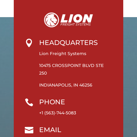
HEADQUARTERS

Lion Freight Systems
10475 CROSSPOINT BLVD STE
250
INDIANAPOLIS, IN 46256
PHONE

+1 (563)-744-5083
EMAIL
