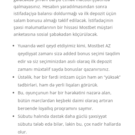
qalmayasınız. Hesabın yaradılmasından sonra
istifadəçiyə balansı doldurmağı və ilk depozit üçün
salam bonusu almağı təklif ediləcək. İstifadəçinin
şəxsi məlumatlarının bir hissəsi Mostbet müştəri
anketasına sosial şəbəkədən köçürüləcək.
Yuxarıda weil qeyd etdiyimiz kimi, Mostbet AZ
qeydiyyat zamanı sizə added bonus seçimi təqdim
edir və siz seçiminizdən asılı olaraq ilk depozit
zamanı müxtəlif sayda bonuslar qazanırsınız.
Üstəlik, hər bir fərdi intizam üçün həm ən “yüksək”
tədbirləri, həm də yerli liqaları görürük.
Bu, oyunçunun hər bir hərəkətini nəzərə alan,
bütün mərclərdən keşbeki daimi olaraq artıran
beroende loyallıq proqramını saymır.
Sübutu halında dəstək daha güclü şəxsiyyət
sübutu tələb edə bilər, lakin bu, çox nadir hallarda
olur.