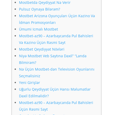
Mostbetdə Qeydiyyat Nə Verir
Pulsuz Oynaya Bilərəm?
Mostbet Arizona Oyunçuları Üçün Kazino Və
İdman Promosyonları
Ümumi Icmalı Mostbet
Mostbet-az90 – Azərbaycanda Pul Bahisleri
Və Kazino Üçün Rəsmi Sayt
Mostbet Qeydiyyat Növləri
Niyə Mostbet Veb Saytına Daxil” “Landa
Bilmirəm?
Nə Üçün Mostbet-dən Television Oyunlarını
Seçməlisiniz
Yeni Girişlər
Uğurlu Qeydiyyat Üçün Hansı Məlumatlar
Daxil Edilməlidir?
Mostbet-az90 – Azərbaycanda Pul Bahisleri
Üçün Rəsmi Sayt