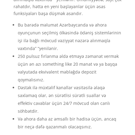
rahatdır, hətta en yeni başlayanlar üçün əsas
funksiyaları başa düşmək asandır.
Bu barədə məlumat Azərbaycanda və ahora
oyunçunun seçilmiş ölkəsində ödəniş sistemlərinin
işi ilə bağlı mövcud vəziyyət nəzərə alınmaqla
vaxtında” “yenilənir.
250 pulsuz fırlanma əldə etməyə zəmanət vermək
üçün ən azı something like 20 manat və ya başqa
valyutada ekvivalent məbləğdə depozit
qoymalısınız.
Dəstək ilə müxtəlif kanallar vasitəsilə əlaqə
saxlamaq olar, ən sürətlisi sürətli suallar və
effektiv cavablar üçün 24/7 mövcud olan canlı
söhbətdir.
Və ahora daha az əmsallı bir hadisə üçün, ancaq
bir neçə dəfə qazanmalı olacaqsınız.