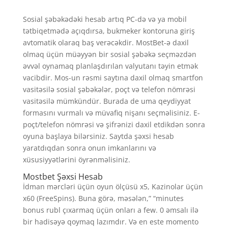
Sosial şəbəkədəki hesab artıq PC-də və ya mobil
tətbiqetmədə açıqdırsa, bukmeker kontoruna giriş
avtomatik olaraq baş verəcəkdir. MostBet-ə daxil
olmaq üçün müəyyən bir sosial şəbəkə seçməzdən
əvvəl oynamaq planlaşdırılan valyutanı təyin etmək
vacibdir. Mos-un rəsmi saytına daxil olmaq smartfon
vasitəsilə sosial şəbəkələr, poçt və telefon nömrəsi
vasitəsilə mümkündür. Burada de uma qeydiyyat
formasını vurmalı və müvafiq nişanı seçməlisiniz. E-
poçt/telefon nömrəsi və şifrənizi daxil etdikdən sonra
oyuna başlaya bilərsiniz. Saytda şəxsi hesab
yaratdıqdan sonra onun imkanlarını və
xüsusiyyətlərini öyrənməlisiniz.
Mostbet Şəxsi Hesab
İdman mərcləri üçün oyun ölçüsü x5, Kazinolar üçün
x60 (FreeSpins). Buna görə, məsələn,” “minutes
bonus rubl çıxarmaq üçün onları a few. 0 əmsalı ilə
bir hadisəyə qoymaq lazımdır. Və en este momento