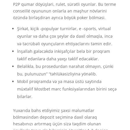
P2P qumar döyüşləri, rulet, sürətli oyunlar. Bu terme
conseillé oyununun onlarla ən məşhur növlərini
özündə birləşdirən ayrıca böyük poker bölməsi.
Şirkət, kiçik -populyar turnirlər, e -sports, virtual
oyunlar və daha çox şeylər də daxil olmaqla, incə
və təcrübəli oyunçuların ehtiyaclarını təmin edir.
İnşallah gələcəkdə inkişafçılar belə bir proqram
təklif edənlərə daha yaxşı təklif edəcəklər.
Beləliklə, bu prosedurdan narahat olmayın, çünki
bu, pulunuzun” “təhlükəsizliyinə yönəlib.
Mobil proqramda və ya masa üstü saytında
müxtəlif Mostbet mərc funksiyalarından birini seçə
bilərlər.
Yuxarıda bəhs etdiyimiz şəxsi məlumatlar
bölməsindən depozit seçiminə daxil olaraq
hesabınızı artırmaq üçün sizə təqdim olunan