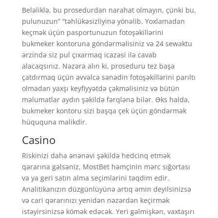
Beləliklə, bu prosedurdan narahat olmayın, çünki bu,
pulunuzun” “təhlükəsizliyinə yönəlib. Yoxlamadan
keçmək üçün pasportunuzun fotoşəkillərini
bukmeker kontoruna göndərməlisiniz və 24 sewaktu
ərzində siz pul çıxarmaq icazəsi ilə cavab
alacaqsınız. Nəzərə alın ki, proseduru tez başa
çatdırmaq üçün əvvəlcə sənədin fotoşəkillərini parıltı
olmadan yaxşı keyfiyyətdə çəkməlisiniz və bütün
məlumatlar aydın şəkildə fərqlənə bilər. Əks halda,
bukmeker kontoru sizi başqa çek üçün göndərmək
hüququna malikdir.
Casino
Riskinizi daha ənənəvi şəkildə hedcinq etmək
qərarına gəlsəniz, MostBet həmçinin mərc sığortası
və ya geri satın alma seçimlərini təqdim edir.
Analitikanızın düzgünlüyünə artıq əmin deyilsinizsə
və cari qərarınızı yenidən nəzərdən keçirmək
istəyirsinizsə kömək edəcək. Yeri gəlmişkən, vaxtaşırı