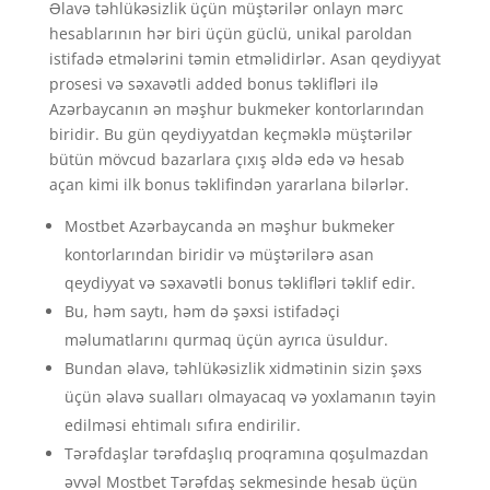
Əlavə təhlükəsizlik üçün müştərilər onlayn mərc
hesablarının hər biri üçün güclü, unikal paroldan
istifadə etmələrini təmin etməlidirlər. Asan qeydiyyat
prosesi və səxavətli added bonus təklifləri ilə
Azərbaycanın ən məşhur bukmeker kontorlarından
biridir. Bu gün qeydiyyatdan keçməklə müştərilər
bütün mövcud bazarlara çıxış əldə edə və hesab
açan kimi ilk bonus təklifindən yararlana bilərlər.
Mostbet Azərbaycanda ən məşhur bukmeker
kontorlarından biridir və müştərilərə asan
qeydiyyat və səxavətli bonus təklifləri təklif edir.
Bu, həm saytı, həm də şəxsi istifadəçi
məlumatlarını qurmaq üçün ayrıca üsuldur.
Bundan əlavə, təhlükəsizlik xidmətinin sizin şəxs
üçün əlavə sualları olmayacaq və yoxlamanın təyin
edilməsi ehtimalı sıfıra endirilir.
Tərəfdaşlar tərəfdaşlıq proqramına qoşulmazdan
əvvəl Mostbet Tərəfdaş sekmesinde hesab üçün