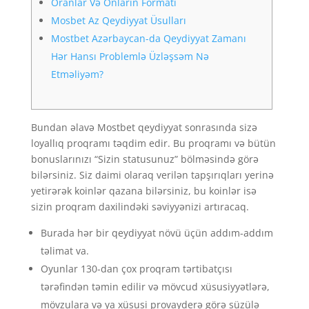
Oranlar Və Onların Formatı
Mosbet Az Qeydiyyat Üsulları
Mostbet Azərbaycan-da Qeydiyyat Zamanı
Hər Hansı Problemlə Üzləşsəm Nə
Etməliyəm?
Bundan əlavə Mostbet qeydiyyat sonrasında sizə
loyallıq proqramı təqdim edir. Bu proqramı və bütün
bonuslarınızı “Sizin statusunuz” bölməsində görə
bilərsiniz. Siz daimi olaraq verilən tapşırıqları yerinə
yetirərək koinlər qazana bilərsiniz, bu koinlər isə
sizin proqram daxilindəki səviyyənizi artıracaq.
Burada hər bir qeydiyyat növü üçün addım-addım
təlimat va.
Oyunlar 130-dan çox proqram tərtibatçısı
tərəfindən təmin edilir və mövcud xüsusiyyətlərə,
mövzulara və ya xüsusi provayderə görə süzülə