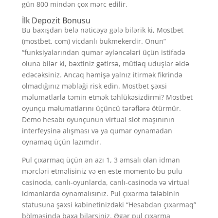
gün 800 mindən çox mərc edilir.
İlk Depozit Bonusu
Bu baxışdan belə nəticəyə gələ bilərik ki, Mostbet
(mostbet. com) vicdanlı bukmekerdir. Onun”
“funksiyalarından qumar əyləncələri üçün istifadə
oluna bilər ki, bəxtiniz gətirsə, mütləq uduşlar əldə
edəcəksiniz. Ancaq həmişə yalnız itirmək fikrində
olmadığınız məbləği risk edin. Mostbet şəxsi
məlumatlarla təmin etmək təhlükəsizdirmi? Mostbet
oyunçu məlumatlarını üçüncü tərəflərə ötürmür.
Demo hesabı oyunçunun virtual slot maşınının
interfeysinə alışması və ya qumar oynamadan
oynamaq üçün lazımdır.
Pul çıxarmaq üçün ən azı 1, 3 əmsalı olan idman
mərcləri etməlisiniz və en este momento bu pulu
casinoda, canlı-oyunlarda, canlı-casinoda və virtual
idmanlarda oynamalısınız. Pul çıxarma tələbinin
statusuna şəxsi kabinetinizdəki “Hesabdan çıxarmaq”
bölməsində baxa bilərsiniz. Əgər pul çıxarma