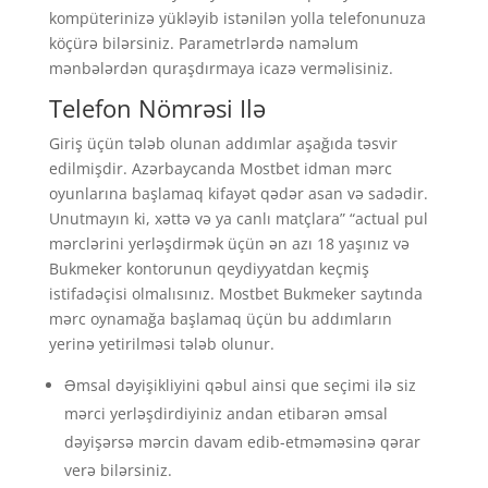
kompüterinizə yükləyib istənilən yolla telefonunuza
köçürə bilərsiniz. Parametrlərdə naməlum
mənbələrdən quraşdırmaya icazə verməlisiniz.
Telefon Nömrəsi Ilə
Giriş üçün tələb olunan addımlar aşağıda təsvir
edilmişdir. Azərbaycanda Mostbet idman mərc
oyunlarına başlamaq kifayət qədər asan və sadədir.
Unutmayın ki, xəttə və ya canlı matçlara” “actual pul
mərclərini yerləşdirmək üçün ən azı 18 yaşınız və
Bukmeker kontorunun qeydiyyatdan keçmiş
istifadəçisi olmalısınız. Mostbet Bukmeker saytında
mərc oynamağa başlamaq üçün bu addımların
yerinə yetirilməsi tələb olunur.
Əmsal dəyişikliyini qəbul ainsi que seçimi ilə siz
mərci yerləşdirdiyiniz andan etibarən əmsal
dəyişərsə mərcin davam edib-etməməsinə qərar
verə bilərsiniz.