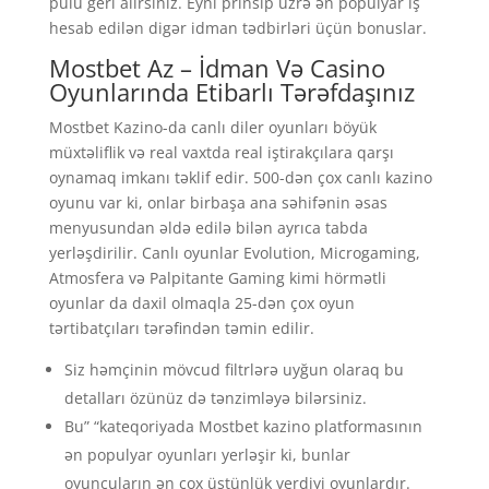
pulu geri alırsınız. Eyni prinsip üzrə ən populyar iş
hesab edilən digər idman tədbirləri üçün bonuslar.
Mostbet Az – İdman Və Casino
Oyunlarında Etibarlı Tərəfdaşınız
Mostbet Kazino-da canlı diler oyunları böyük
müxtəliflik və real vaxtda real iştirakçılara qarşı
oynamaq imkanı təklif edir. 500-dən çox canlı kazino
oyunu var ki, onlar birbaşa ana səhifənin əsas
menyusundan əldə edilə bilən ayrıca tabda
yerləşdirilir. Canlı oyunlar Evolution, Microgaming,
Atmosfera və Palpitante Gaming kimi hörmətli
oyunlar da daxil olmaqla 25-dən çox oyun
tərtibatçıları tərəfindən təmin edilir.
Siz həmçinin mövcud filtrlərə uyğun olaraq bu
detalları özünüz də tənzimləyə bilərsiniz.
Bu” “kateqoriyada Mostbet kazino platformasının
ən populyar oyunları yerləşir ki, bunlar
oyunçuların ən çox üstünlük verdiyi oyunlardır.