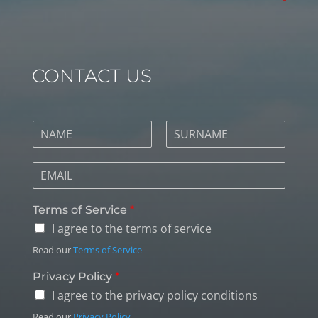
CONTACT US
Terms of Service
*
I agree to the terms of service
Read our
Terms of Service
Privacy Policy
*
I agree to the privacy policy conditions
Read our
Privacy Policy