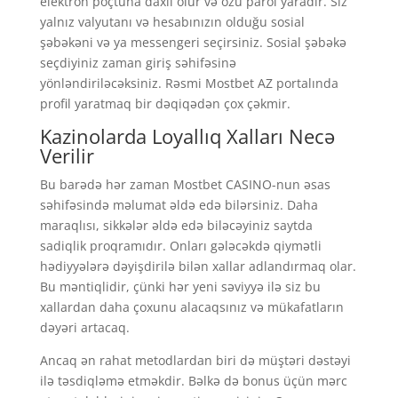
elektron poçtuna daxil olur və özü parol yaradır. Siz
yalnız valyutanı və hesabınızın olduğu sosial
şəbəkəni və ya messengeri seçirsiniz. Sosial şəbəkə
seçdiyiniz zaman giriş səhifəsinə
yönləndiriləcəksiniz. Rəsmi Mostbet AZ portalında
profil yaratmaq bir dəqiqədən çox çəkmir.
Kazinolarda Loyallıq Xalları Necə
Verilir
Bu barədə hər zaman Mostbet CASINO-nun əsas
səhifəsində məlumat əldə edə bilərsiniz. Daha
maraqlısı, sikkələr əldə edə biləcəyiniz saytda
sadiqlik proqramıdır. Onları gələcəkdə qiymətli
hədiyyələrə dəyişdirilə bilən xallar adlandırmaq olar.
Bu məntiqlidir, çünki hər yeni səviyyə ilə siz bu
xallardan daha çoxunu alacaqsınız və mükafatların
dəyəri artacaq.
Ancaq ən rahat metodlardan biri də müştəri dəstəyi
ilə təsdiqləmə etməkdir. Bəlkə də bonus üçün mərc