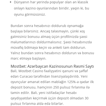
Dünyanın hər yerində populyar olan ən klassik
onlayn kazino oyunlarından biridir, yəqin ki, bu
oyunu görmüsünüz.
Bundan sonra hesabınızı doldurub oynamağa
başlaya bilərsiniz. Ancaq tələsməyin, çünki xoş
gəlmisiniz bonusu almaq üçün profilinizdə şəxsi
məlumatlarınızı doldurmalısınız. Şəxsi hesabınızda
müvafiq bölməyə keçin və anketi tam doldurun.
Yalnız bundan sonra hesabınızı doldurun və bonusu
mərc etməyə başlayın.
Mostbet: Azərbaycan Kazinosunun Rəsmi Saytı
Bəli, Mostbet Casino fəaliyyətini qanuni və şəffaf
edən Curacao tərəfindən lisenziyalaşdırılıb. Yeni
oyunçular əmanət edilən məbləğin 125%-ə qədər ilk
depozit bonusu, həmçinin 250 pulsuz fırlanma ilə
təmin edilir. Bəli, yeni istifadəçilər hesabı
qeydiyyatdan keçirmək üçün depozit olmadan 30
pulsuz fırlanma əldə edə bilərlər.