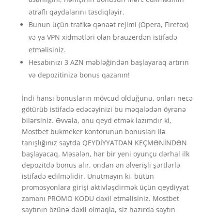
ətraflı qaydalarını təsdiqləyir.
Bunun üçün trafikə qənaət rejimi (Opera, Firefox)
və ya VPN xidmətləri olan brauzerdən istifadə
etməlisiniz.
Hesabınızı 3 AZN məbləğindən başlayaraq artırın
və depozitinizə bonus qazanın!
İndi hansı bonusların mövcud olduğunu, onları necə
götürüb istifadə edəcəyinizi bu məqalədən öyrənə
bilərsiniz. Əvvəla, onu qeyd etmək lazımdır ki,
Mostbet bukmeker kontorunun bonusları ilə
tanışlığınız saytda QEYDİYYATDAN KEÇMƏNİNDƏN
başlayacaq. Məsələn, hər bir yeni oyunçu dərhal ilk
depozitdə bonus alır, ondan ən əlverişli şərtlərlə
istifadə edilməlidir. Unutmayın ki, bütün
promosyonlara girişi aktivləşdirmək üçün qeydiyyat
zamanı PROMO KODU daxil etməlisiniz. Mostbet
saytının özünə daxil olmaqla, siz hazırda saytın