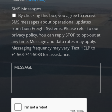
SMS Messages
By checking this box, you agree to receive
SMS messages about operational updates
from Lioin Freight Systems. Please refer to our
privacy policy. You can reply STOP to opt-out at
any time. Message and data rates may apply.
Messaging frequency may vary. Text HELP to
+1 563-744-5083 for assistance.