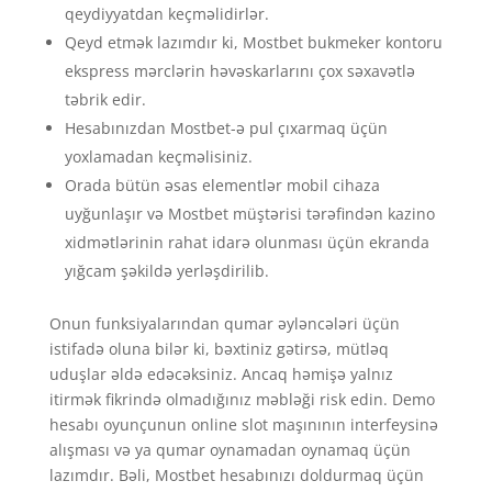
qeydiyyatdan keçməlidirlər.
Qeyd etmək lazımdır ki, Mostbet bukmeker kontoru
ekspress mərclərin həvəskarlarını çox səxavətlə
təbrik edir.
Hesabınızdan Mostbet-ə pul çıxarmaq üçün
yoxlamadan keçməlisiniz.
Orada bütün əsas elementlər mobil cihaza
uyğunlaşır və Mostbet müştərisi tərəfindən kazino
xidmətlərinin rahat idarə olunması üçün ekranda
yığcam şəkildə yerləşdirilib.
Onun funksiyalarından qumar əyləncələri üçün
istifadə oluna bilər ki, bəxtiniz gətirsə, mütləq
uduşlar əldə edəcəksiniz. Ancaq həmişə yalnız
itirmək fikrində olmadığınız məbləği risk edin. Demo
hesabı oyunçunun online slot maşınının interfeysinə
alışması və ya qumar oynamadan oynamaq üçün
lazımdır. Bəli, Mostbet hesabınızı doldurmaq üçün