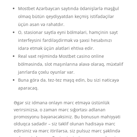
Mostbet Azərbaycan saytında ödənişlərlə məşğul
olmaq bütün qeydiyyatdan keçmiş istifadəçilər
üçün asan və rahatdır.
O, stasionar saytla eyni bölmələri, həmçinin sayt
interfeysini fərdiləşdirmək və şəxsi hesabınızı
idarə etmək üçün alətləri ehtiva edir.
Real vaxt rejimində Mostbet casino online
bölməsində, slot maşınlarına əlavə olaraq, müxtəlif
janrlarda çoxlu oyunlar var.
Buna görə də, tez-tez məşq edin, bu sizi nəticəyə
aparacaq.
Əgər siz idmana onlayn mərc etməyə üstünlük
verirsinizsə, o zaman mərc sığortası adlanan
promosyonu bəyənəcəksiniz. Bu bonusun mahiyyəti
olduqca sadədir – siz təklif olunan hadisəyə mərc
edirsiniz və mərc itirilərsə, siz pulsuz mərc şəklində