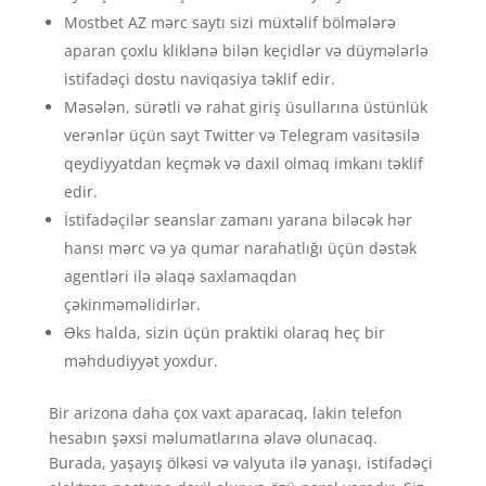
Mostbet AZ mərc saytı sizi müxtəlif bölmələrə
aparan çoxlu kliklənə bilən keçidlər və düymələrlə
istifadəçi dostu naviqasiya təklif edir.
Məsələn, sürətli və rahat giriş üsullarına üstünlük
verənlər üçün sayt Twitter və Telegram vasitəsilə
qeydiyyatdan keçmək və daxil olmaq imkanı təklif
edir.
İstifadəçilər seanslar zamanı yarana biləcək hər
hansı mərc və ya qumar narahatlığı üçün dəstək
agentləri ilə əlaqə saxlamaqdan
çəkinməməlidirlər.
Əks halda, sizin üçün praktiki olaraq heç bir
məhdudiyyət yoxdur.
Bir arizona daha çox vaxt aparacaq, lakin telefon
hesabın şəxsi məlumatlarına əlavə olunacaq.
Burada, yaşayış ölkəsi və valyuta ilə yanaşı, istifadəçi