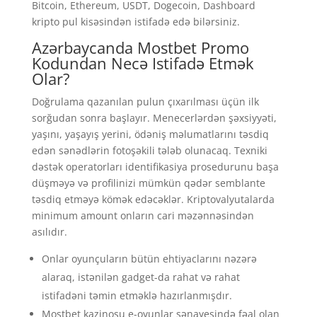
Bitcoin, Ethereum, USDT, Dogecoin, Dashboard
kripto pul kisəsindən istifadə edə bilərsiniz.
Azərbaycanda Mostbet Promo
Kodundan Necə Istifadə Etmək
Olar?
Doğrulama qazanılan pulun çıxarılması üçün ilk
sorğudan sonra başlayır. Menecerlərdən şəxsiyyəti,
yaşını, yaşayış yerini, ödəniş məlumatlarını təsdiq
edən sənədlərin fotoşəkili tələb olunacaq. Texniki
dəstək operatorları identifikasiya prosedurunu başa
düşməyə və profilinizi mümkün qədər semblante
təsdiq etməyə kömək edəcəklər. Kriptovalyutalarda
minimum amount onların cari məzənnəsindən
asılıdır.
Onlar oyunçuların bütün ehtiyaclarını nəzərə
alaraq, istənilən gadget-da rahat və rahat
istifadəni təmin etməklə hazırlanmışdır.
Mostbet kazinosu e-oyunlar sənayesində fəal olan