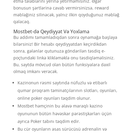
etmə tələblərini yerinə yetirməmisiniz. Əgər
bonusun şərtlərinə cavab vermirsinizsə, reward
məbləğiniz silinəcək, yalnız ilkin qoyduğunuz məbləğ
qalacaq.
Mostbet-də Qeydiyyat Və Yoxlama
Bu addımı tamamladıqdan sonra oynamağa başlaya
bilərsiniz! Bir hesabı qeydiyyatdan keçirdikdən
sonra, gələnlər qutunuza göndərilən təsdiq e-
poçtundaki linkə klikləməklə onu təsdiqləməlisiniz.
Bu, saytda mövcud olan bütün funksiyalara daxil
olmaq imkanı verəcək.
Kazinonun rəsmi saytında nüfuzlu və etibarlı
qumar proqram təminatçılarının slotları, oyunları,
online poker oyunları təqdim olunur.
Mostbet həmçinin bu əlavə maraqlı kazino
oyununun bütün həvəskar pərəstişkarları üçün
ayrıca Poker tabını təqdim edir.
Bu cür oyunların əsas sürücüsü adrenalin və