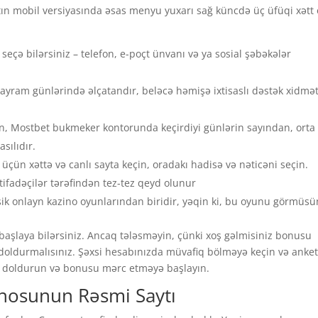
tın mobil versiyasında əsas menyu yuxarı sağ küncdə üç üfüqi xətt
 seçə bilərsiniz – telefon, e-poçt ünvanı və ya sosial şəbəkələr
bayram günlərində əlçatandır, beləcə həmişə ixtisaslı dəstək xidmə
n, Mostbet bukmeker kontorunda keçirdiyi günlərin sayından, orta
sılıdır.
çün xəttə və canlı sayta keçin, oradakı hadisə və nəticəni seçin.
stifadəçilər tərəfindən tez-tez qeyd olunur
ik onlayn kazino oyunlarından biridir, yəqin ki, bu oyunu görmüsü
şlaya bilərsiniz. Ancaq tələsməyin, çünki xoş gəlmisiniz bonusu
 doldurmalısınız. Şəxsi hesabınızda müvafiq bölməyə keçin və anket
ı doldurun və bonusu mərc etməyə başlayın.
inosunun Rəsmi Saytı