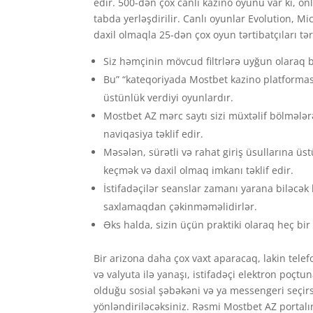
edir. 500-dən çox canlı kazino oyunu var ki, o
tabda yerləşdirilir. Canlı oyunlar Evolution, 
daxil olmaqla 25-dən çox oyun tərtibatçıları tə
Siz həmçinin mövcud filtrlərə uyğun olaraq b
Bu” “kateqoriyada Mostbet kazino platforması
üstünlük verdiyi oyunlardır.
Mostbet AZ mərc saytı sizi müxtəlif bölmələr
naviqasiya təklif edir.
Məsələn, sürətli və rahat giriş üsullarına ü
keçmək və daxil olmaq imkanı təklif edir.
İstifadəçilər seanslar zamanı yarana biləcək
saxlamaqdan çəkinməməlidirlər.
Əks halda, sizin üçün praktiki olaraq heç bi
Bir arizona daha çox vaxt aparacaq, lakin tele
və valyuta ilə yanaşı, istifadəçi elektron poçtu
olduğu sosial şəbəkəni və ya messengeri seçirs
yönləndiriləcəksiniz. Rəsmi Mostbet AZ portal