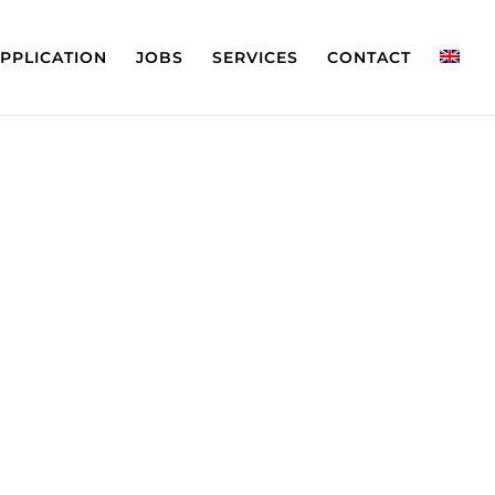
APPLICATION
JOBS
SERVICES
CONTACT