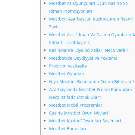
Mostbet Az Oyunçuları Üçün Kazino Və
İdman Promosyonları
Mostbet: Azərbaycan Kazinosunun Rəsmi
Saytı
Mostbet Az – İdman Və Casino Oyunlarınd
Etibarlı Tərəfdaşınız
Kazinolarda Loyallıq Xalları Necə Verilir
Mostbet-də Qeydiyyat Və Yoxlama
Proqram Vasitəsilə
Mostbet Oyunları
Niyə Mostbet Bonusumu Çıxara Bilmirəm?
Azərbaycanda Mostbet Promo Kodundan
Necə Istifadə Etmək Olar?
Mostbet Mobil Proqramları
Casino Mostbet Oyun Növləri
Mostbet Kazino” “oyunları Seçimləri
Mostbet Bonusları