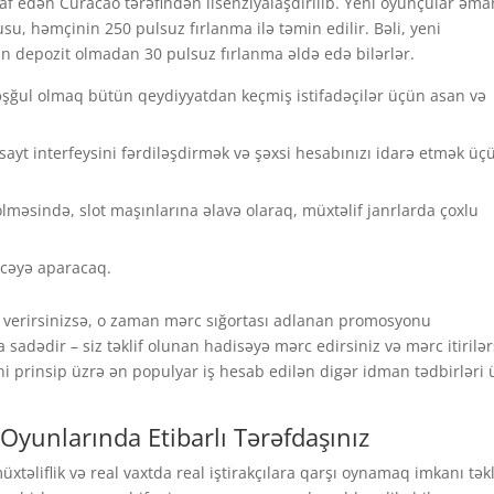
ffaf edən Curacao tərəfindən lisenziyalaşdırılıb. Yeni oyunçular əma
u, həmçinin 250 pulsuz fırlanma ilə təmin edilir. Bəli, yeni
ün depozit olmadan 30 pulsuz fırlanma əldə edə bilərlər.
şğul olmaq bütün qeydiyyatdan keçmiş istifadəçilər üçün asan və
 sayt interfeysini fərdiləşdirmək və şəxsi hesabınızı idarə etmək üç
lməsində, slot maşınlarına əlavə olaraq, müxtəlif janrlarda çoxlu
icəyə aparacaq.
verirsinizsə, o zaman mərc sığortası adlanan promosyonu
adədir – siz təklif olunan hadisəyə mərc edirsiniz və mərc itirilər
yni prinsip üzrə ən populyar iş hesab edilən digər idman tədbirləri
Oyunlarında Etibarlı Tərəfdaşınız
xtəliflik və real vaxtda real iştirakçılara qarşı oynamaq imkanı təkl