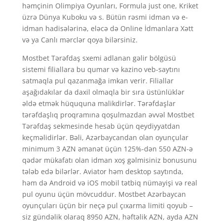
həmçinin Olimpiya Oyunları, Formula just one, Kriket
üzrə Dünya Kuboku və s. Bütün rəsmi idman və e-
idman hadisələrinə, eləcə də Online İdmanlara Xətt
və ya Canlı mərclər qoya bilərsiniz.
Mostbet Tərəfdaş sxemi adlanan gəlir bölgüsü
sistemi filiallara bu qumar və kazino veb-saytını
satmaqla pul qazanmağa imkan verir. Filiallar
aşağıdakılar da daxil olmaqla bir sıra üstünlüklər
əldə etmək hüququna malikdirlər. Tərəfdaşlar
tərəfdaşlıq proqramına qoşulmazdan əvvəl Mostbet
Tərəfdaş sekmesinde hesab üçün qeydiyyatdan
keçməlidirlər. Bəli, Azərbaycandan olan oyunçular
minimum 3 AZN əmanət üçün 125%-dən 550 AZN-ə
qədər mükafatı olan idman xoş gəlmisiniz bonusunu
tələb edə bilərlər. Aviator həm desktop saytında,
həm də Android və iOS mobil tətbiq nümayişi və real
pul oyunu üçün mövcuddur. Mostbet Azərbaycan
oyunçuları üçün bir neçə pul çıxarma limiti qoyub –
siz gündəlik olaraq 8950 AZN, həftəlik AZN, ayda AZN