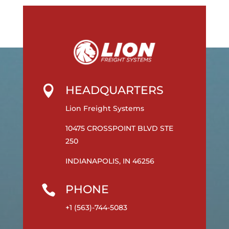
HEADQUARTERS

Lion Freight Systems
10475 CROSSPOINT BLVD STE
250
INDIANAPOLIS, IN 46256
PHONE

+1 (563)-744-5083