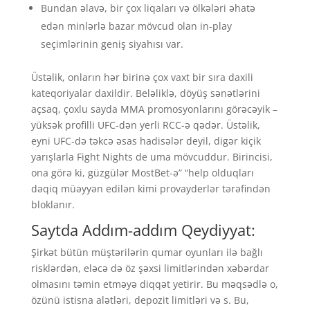
Bundan əlavə, bir çox liqaları və ölkələri əhatə
edən minlərlə bazar mövcud olan in-play
seçimlərinin geniş siyahısı var.
Üstəlik, onların hər birinə çox vaxt bir sıra daxili
kateqoriyalar daxildir. Beləliklə, döyüş sənətlərini
açsaq, çoxlu sayda MMA promosyonlarını görəcəyik –
yüksək profilli UFC-dən yerli RCC-ə qədər. Üstəlik,
eyni UFC-də təkcə əsas hadisələr deyil, digər kiçik
yarışlarla Fight Nights de uma mövcuddur. Birincisi,
ona görə ki, güzgülər MostBet-ə” “help olduqları
dəqiq müəyyən edilən kimi provayderlər tərəfindən
bloklanır.
Saytda Addım-addım Qeydiyyat:
Şirkət bütün müştərilərin qumar oyunları ilə bağlı
risklərdən, eləcə də öz şəxsi limitlərindən xəbərdar
olmasını təmin etməyə diqqət yetirir. Bu məqsədlə o,
özünü istisna alətləri, depozit limitləri və s. Bu,