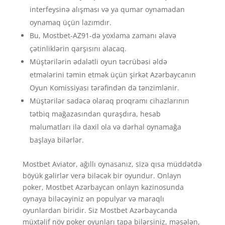
interfeysinə alışması və ya qumar oynamadan
oynamaq üçün lazımdır.
Bu, Mostbet-AZ91-də yoxlama zamanı əlavə
çətinliklərin qarşısını alacaq.
Müştərilərin ədalətli oyun təcrübəsi əldə
etmələrini təmin etmək üçün şirkət Azərbaycanın
Oyun Komissiyası tərəfindən də tənzimlənir.
Müştərilər sadəcə olaraq proqramı cihazlarının
tətbiq mağazasından quraşdıra, hesab
məlumatları ilə daxil ola və dərhal oynamağa
başlaya bilərlər.
Mostbet Aviator, ağıllı oynasanız, sizə qısa müddətdə
böyük gəlirlər verə biləcək bir oyundur. Onlayn
poker, Mostbet Azərbaycan onlayn kazinosunda
oynaya biləcəyiniz ən populyar və maraqlı
oyunlardan biridir. Siz Mostbet Azərbaycanda
müxtəlif növ poker oyunları tapa bilərsiniz, məsələn,