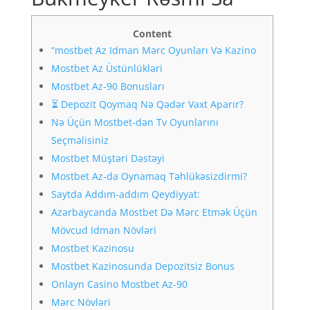
Content
“mostbet Az Idman Mərc Oyunları Və Kazino
Mostbet Az Üstünlükləri
Mostbet Az-90 Bonusları
⏳ Depozit Qoymaq Nə Qədər Vaxt Aparır?
Nə Üçün Mostbet-dən Tv Oyunlarını
Seçməlisiniz
Mostbet Müştəri Dəstəyi
Mostbet Az-da Oynamaq Təhlükəsizdirmi?
Saytda Addım-addım Qeydiyyat:
Azərbaycanda Mostbet Də Mərc Etmək Üçün
Mövcud Idman Növləri
Mostbet Kazinosu
Mostbet Kazinosunda Depozitsiz Bonus
Onlayn Casino Mostbet Az-90
Mərc Növləri