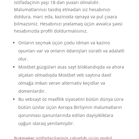
istifadəçinin yaşı 18-dən yuxarı olmalıdır.
Məlumatlarınızı təsdiq etmədən siz hesabınızı
doldura, mərc edə, kazinoda oynaya və pul çıxara
bilməzsiniz. Hesabınızı yoxlamaq üçün əvvəlcə şəxsi
hesabınızda profili doldurmalısınız.
Onların seçmək üçün çoxlu idman və kazino
oyunları var və onların ödənişləri sürətli və ədalətli
olur.
Mostbet güzgüləri əsas sayt bloklandıqda və ahora
əlçatan olmadıqda Mostbet veb saytına daxil
olmağa imkan verən alternativ keçidlər və
domenlərdir.
Bu vebsayt öz məxfilik siyasətini bütün dünya üzrə
bütün üzvlər üçün Avropa Birliyinin məlumatların
qorunması qanunlarında edilən dəyişikliklərə
uyğun olaraq yeniləmişdir.
Bukmeker istifadəçilərinin rahatlığı üçün mobil