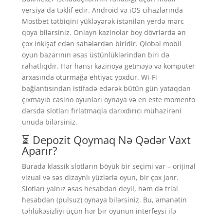
versiya da təklif edir. Android və iOS cihazlarında
Mostbet tətbiqini yükləyərək istənilən yerdə mərc
qoya bilərsiniz. Onlayn kazinolar boy dövrlərdə ən
çox inkişaf edən sahələrdən biridir. Qlobal mobil
oyun bazarının əsas üstünlüklərindən biri də
rahatlıqdır. Hər hansı kazinoya getməyə və kompüter
arxasında oturmağa ehtiyac yoxdur. Wi-Fi
bağlantısından istifadə edərək bütün gün yataqdan
çıxmayıb casino oyunları oynaya və en este momento
dərsdə slotları fırlatmaqla darıxdırıcı mühazirəni
unuda bilərsiniz.
⏳ Depozit Qoymaq Nə Qədər Vaxt
Aparır?
Burada klassik slotların böyük bir seçimi var – orijinal
vizual və səs dizaynlı yüzlərlə oyun, bir çox janr.
Slotları yalnız əsas hesabdan deyil, həm də trial
hesabdan (pulsuz) oynaya bilərsiniz. Bu, əmanətin
təhlükəsizliyi üçün hər bir oyunun interfeysi ilə