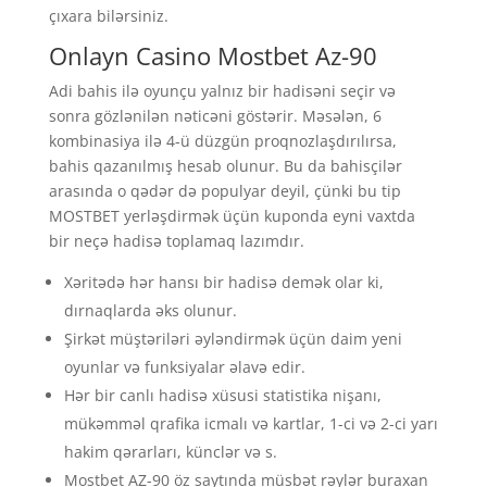
çıxara bilərsiniz.
Onlayn Casino Mostbet Az-90
Adi bahis ilə oyunçu yalnız bir hadisəni seçir və
sonra gözlənilən nəticəni göstərir. Məsələn, 6
kombinasiya ilə 4-ü düzgün proqnozlaşdırılırsa,
bahis qazanılmış hesab olunur. Bu da bahisçilər
arasında o qədər də populyar deyil, çünki bu tip
MOSTBET yerləşdirmək üçün kuponda eyni vaxtda
bir neçə hadisə toplamaq lazımdır.
Xəritədə hər hansı bir hadisə demək olar ki,
dırnaqlarda əks olunur.
Şirkət müştəriləri əyləndirmək üçün daim yeni
oyunlar və funksiyalar əlavə edir.
Hər bir canlı hadisə xüsusi statistika nişanı,
mükəmməl qrafika icmalı və kartlar, 1-ci və 2-ci yarı
hakim qərarları, künclər və s.
Mostbet AZ-90 öz saytında müsbət rəylər buraxan