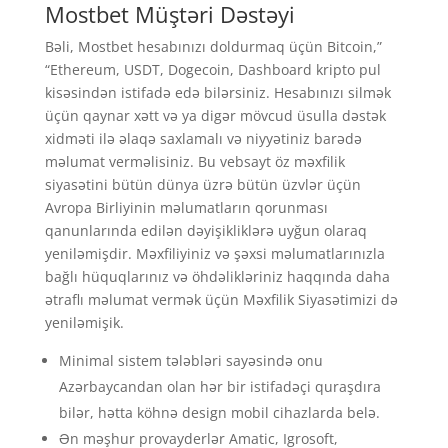
Mostbet Müştəri Dəstəyi
Bəli, Mostbet hesabınızı doldurmaq üçün Bitcoin,”
“Ethereum, USDT, Dogecoin, Dashboard kripto pul
kisəsindən istifadə edə bilərsiniz. Hesabınızı silmək
üçün qaynar xətt və ya digər mövcud üsulla dəstək
xidməti ilə əlaqə saxlamalı və niyyətiniz barədə
məlumat verməlisiniz. Bu vebsayt öz məxfilik
siyasətini bütün dünya üzrə bütün üzvlər üçün
Avropa Birliyinin məlumatların qorunması
qanunlarında edilən dəyişikliklərə uyğun olaraq
yeniləmişdir. Məxfiliyiniz və şəxsi məlumatlarınızla
bağlı hüquqlarınız və öhdəlikləriniz haqqında daha
ətraflı məlumat vermək üçün Məxfilik Siyasətimizi də
yeniləmişik.
Minimal sistem tələbləri sayəsində onu
Azərbaycandan olan hər bir istifadəçi quraşdıra
bilər, hətta köhnə design mobil cihazlarda belə.
Ən məşhur provayderlər Amatic, Igrosoft,