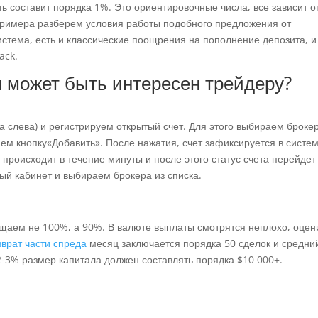
ть составит порядка 1%. Это ориентировочные числа, все зависит о
 примера разберем условия работы подобного предложения от
истема, есть и классические поощрения на пополнение депозита, и
ack.
н может быть интересен трейдеру?
а слева) и регистрируем открытый счет. Для этого выбираем броке
ем кнопку«Добавить». После нажатия, счет зафиксируется в систе
 происходит в течение минуты и после этого статус счета перейдет
ый кабинет и выбираем брокера из списка.
ащаем не 100%, а 90%. В валюте выплаты смотрятся неплохо, оце
зврат части спреда
месяц заключается порядка 50 сделок и средни
в 2-3% размер капитала должен составлять порядка $10 000+.