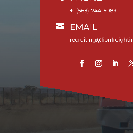
+1 (563)-744-5083
EMAIL

recruiting@lionfreight