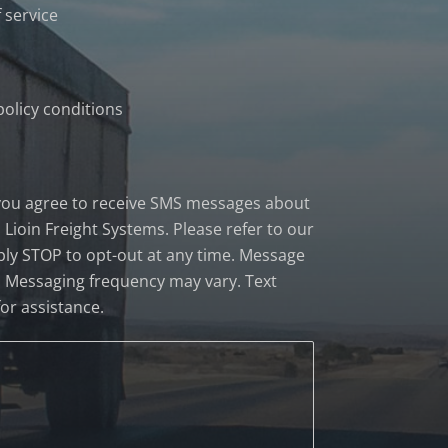
 service
policy conditions
 you agree to receive SMS messages about
Lioin Freight Systems. Please refer to our
eply STOP to opt-out at any time. Message
. Messaging frequency may vary. Text
or assistance.