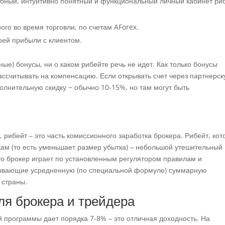
добный, интуитивно понятный и функциональный личный кабинет ри
ого во время торговли, по счетам AForex.
воей прибыли с клиентом.
ные) бонусы, ни о каком рибейте речь не идет. Как только бонусы
ссчитывать на компенсацию. Если открывать счет через партнерс
олнительную скидку − обычно 10-15%, но там могут быть
, рибейт – это часть комиссионного заработка брокера. Рибейт, ко
кам (то есть уменьшает размер убытка) – небольшой утешительный
что брокер играет по установленным регулятором правилам и
исывающие усредненную (по специальной формуле) суммарную
 страны.
я брокера и трейдера
й программы дает порядка 7-8% – это отличная доходность. На