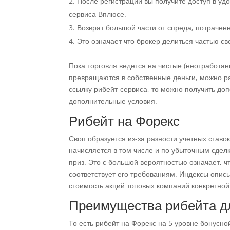
После регистрации вы получите доступ в у
сервиса Вплюсе.
Возврат большой части от спреда, потраченн
Это означает что брокер делиться частью с
Пока торговля ведется на чистые (неотработан
превращаются в собственные деньги, можно ра
ссылку рибейт-сервиса, то можно получить доп
дополнительные условия.
Рибейт на Форекс
Своп образуется из-за разности учетных ставок
начисляется в том числе и по убыточным сдел
приз. Это с большой вероятностью означает, 
соответствует его требованиям. Индексы оп
стоимость акций топовых компаний конкретной
Преимущества рибейта дл
То есть рибейт на Форекс на 5 уровне бонусно