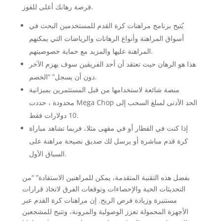
فرصة رهانك أعلى للفوز.
يُتيح برنامج مراهنات كرة القدم للمستخدمين البحث في
أسواق المراهنة وأنواع الرهانات والرياضات التي يمكنهم
المراهنة عليها والمزيد مع حماية خصوصيتهم.
هذا هو الرهان حيث تعتقد أن أحد الفريقين سوف يهزم الآخر
دون أن يسجل” “الخصم.
منصة شائعة لاستخدامها من قبل المستثمرين بميزانية
محدودة ، حددت Mega Chop الحد الأدنى لمبلغ السحب إلى
10 دولارات فقط.
إذا كنت في القطار أو في مقهى مثلا، فربما تشاهد مباراة
كرة قدم مباشرة أو يرسل لك صديق نصيحة مراهنة على
السباق الأول.
بفضل هذه التقنية المتقدمة، يمكن للمراهنين الاستفادة” “من
التحديثات الحية والإحصاءات وتوقعات الفرق لاتخاذ قرارات
مستنيرة وزيادة فرص الربح. إن مراهنات كرة القدم عبر
الأجهزة المحمولة تعزز الوصولية والمرونة، وتتيح للمشجعين