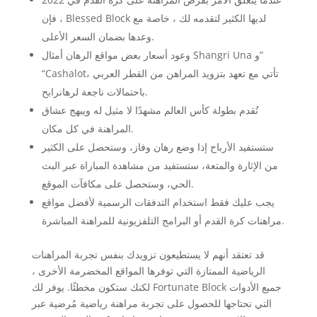
، فإن Blessed Block لديها الكثير لتقدمه لك ، خاصة مع
وعدها بضمان السعر الأعلى.
وعود أسعار بعض مواقع الرهان أمثال Shangri Una و”
“Cashalot، تأتي مع تعهد بتزويد المراهن من القطر العربي
باحتمالات ناجعة لرهانرابح.
تُقدم بطولة كأس العالم مشهدًا لا مثيل له ويبهج عشاق
المراهنة في كل مكان.
ستستفيد الأرباح إذا وضع رهان وفاز، وستحصل على الكثير
من الإثارة والمتعة، ستستفيد من مشاهدة المباراة عبر البث
الحي، وستحصل على مكافآت الموقع.
يجب عليك فقط استخدام التدفقات الرسمية لأفضل مواقع
مراهنات كرة القدم أو البرامج التلفزيونية للمراهنة المباشرة.
قد تعتقد أنهم لا يستطيعون تزويدك بنفس تجربة المراهنات
الرياضية الممتازة التي توفرها المواقع المخضرمة الأخرى ،
لكنك ستكون مخطئًا. يوفر لك Fortunate Block جميع الأدوات
التي تحتاجها للحصول على تجربة مراهنة رياضية مُرضية عبر