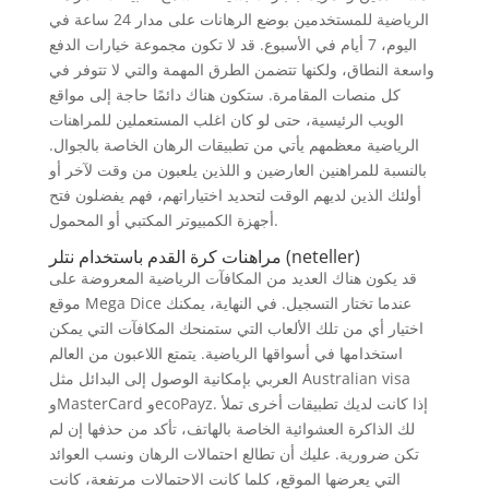
الرياضية للمستخدمين بوضع الرهانات على مدار 24 ساعة في
اليوم، 7 أيام في الأسبوع. قد لا تكون مجموعة خيارات الدفع
واسعة النطاق، ولكنها تتضمن الطرق المهمة والتي لا تتوفر في
كل منصات المقامرة. ستكون هناك دائمًا حاجة إلى مواقع
الويب الرئيسية، حتى لو كان اغلب المستعملين للمراهنات
الرياضية معظمهم يأتي من تطبيقات الرهان الخاصة بالجوال.
بالنسبة للمراهنين العارضين و اللذين يلعبون من وقت لآخر أو
أولئك الذين لديهم الوقت لتحديد اختياراتهم، فهم يفضلون فتح
أجهزة الكمبيوتر المكتبي أو المحمول.
مراهنات كرة القدم باستخدام نتلر (neteller)
قد يكون هناك العديد من المكافآت الرياضية المعروضة على
موقع Mega Dice عندما تختار التسجيل. في النهاية، يمكنك
اختيار أي من تلك الألعاب التي ستمنحك المكافآت التي يمكن
استخدامها في أسواقها الرياضية. يتمتع اللاعبون من العالم
العربي بإمكانية الوصول إلى البدائل مثل Australian visa
وMasterCard وecoPayz. إذا كانت لديك تطبيقات أخرى تملأ
لك الذاكرة العشوائية الخاصة بالهاتف، تأكد من حذفها إن لم
تكن ضرورية. عليك أن تطالع احتمالات الرهان ونسب العوائد
التي يعرضها الموقع، كلما كانت الاحتمالات مرتفعة، كانت