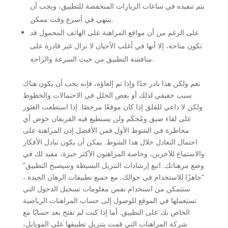
يتم تنفيذه في ساعات الزيارات المنخفضة للتطبيق، ويجب أن
ينتهي في أسرع وقت ممكن.
على الرغم من أن مواقع المراهنة على الهاتف المحمول قد
تكون متاحة، إلا أنها في أغلب الأحيان لا تزال غير قادرة على
منافسة التطبيق من حيث السرعة والراحة.
نعم ولكن هذا نادر جدًا وإذا تم إلغاؤه، فإنه يجب أن يكون هناك
سبب حقيقي لذلك أو بعض الخلل في الاحتمالات والخطوط
ولكن لا داعي للقلق إذا كان موقعًا مرخصًا. إذا استطعت العثور
على لقاء ضيق ومُحكَم ولن يستطيع فيه الفريقان خوض أي
مخاطرة في الشوط الأول فمن الأفضل إذن المراهنة على
احتمال التعادل خلال هذا الشوط. يمكن أن يكون تبادل الأفكار
والاستماع للآخرين، وخاصة المراهنون الأكثر خبرة، مفيد لك في
وضع مرهناتك. اتبع إرشادات التنزيل البسيطة وسيصبح التطبيق”
“جاهزًا للاستخدام في جوالك. مع جميع تطبيقات الرهان الجيدة ،
ستتمكن من استخدام نفس معلومات تسجيل الدخول التي
تستعملها في الموقع للوصول إلى حساب المراهنات الرياضية
الخاص بك على التطبيق. أما إذا كنت لم تفتح بعد حسابًا مع
شركة المراهنات التي قمت بتنزيل تطبيقها على الموبايل،