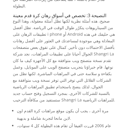
البطولة.
النصيحة 3: تخصص في أسواق رهان كرة قدم معينة
صحيح، هذه أمثلة نظرية لكنها تظل أمثلة معقولة، وهذا النوع
من السيناريوهات يتكرّر طوال الوقت في الرياضة. تظل أفضل
تطبيقات الرهان على i phone أو Android هي حليفك في هذه
المعادلة وهي موجودة لمساعدتك في العثور على أفضل رهانات
بأفضل الاحتمالات دون تأخير. كمثال على تفوق بعض متصفحات
الجوال أحيانا على تطبيقات المراهنات، نجد شركة Shangri La
تقدم نسخة متصفح ويب متوافقة مع كل الأجهزة كيف ما كان
نوعها. قام خبراؤنا بتجريب متصفح الويب على الموبايل، وعمل
بكفاءة و سلاسة حتى في المراهنات المباشرة. لكنها تظل من
الشركات القلائل التي توفر التي توفر نسخة ويب متوافقة مع
الجوال، لذلك ينصح باستخدام تطبيق المراهنات الرياضية
بالنسبة للشركات الأخرى. بمجرد التسجيل وفتح حساب جديد
ستستفيد من مكافأة الترحيب Shangri La للمراهنات الرياضية.
مرة أخرى ، يجب أن يكون موقع مراهنات كرة القدم اون
لاين مانحا لتجربة شاملة و بديهية.
عام 2006 قررت الفيفا أن تقام هذه البطولة كل 4 سنوات،