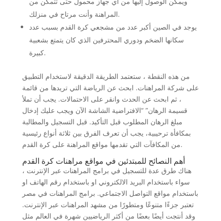
ويمكن الوصول إليها من أي جهاز محمول حتى تتمكن من
المراهنة وأنت مرتاح في منزلك.
يوجد في الصين أكبر عدد من مشجعي كرة القدم بسبب عدد
سكانها الضخم ودوري المحترفين الذي كان يتمتع بشعبية
كبيرة.
من هذه النقطة ، ستعتمد الطريقة الدقيقة لاستخدام التطبيق
على شركة المراهنات. ابحث عن الرياضة التي تريدها من قائمة
، ثم ابحث عن الحدث وانقر على الاحتمالات. يجب أن تملأ
قسيمة الرهان” “الافتراضية الشاشة الآن ويجب عليك إدخال
مبلغ الرهان المطلوب قبل التأكيد. قبل التسجيل والمطالبة
بمكافأة ترحيبية، يجب أن تعرف الفرق بين ثلاثة أنواع رئيسية
من المكافآت التي تقدمها مواقع المراهنة على كرة القدم.
أهم النصائح للمبتدئين في مواقع مراهنات كرة القدم
هناك طرق عدة للتسجيل في برامج المراهنات عبر الإنترنت ،
سواء باستخدام البريد الالكتروني او باستخدام رقم الهاتف او
باستخدام مواقع التواصل الاجتماعي. برامج المراهنات في مصر
تعتبر جزءًا متنوعًا ومتطورًا من مشهد المراهنات عبر الإنترنت.
وقد أنتجت أيضًا بعضًا من أكثر الرياضيين شهرة في العالم مثل