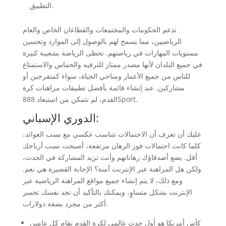
التطبيق.
تدعم الحكومات والمجتمعات والقطاعان الخاص والعام
الرياضيين، مما يسمح لهم بالوصول إلى الموارد وتحسين
مستويات المهارات في رياضتهم. تحظى الرياضة بشعبية كبيرة
في جميع البلدان لأنها مصدر ممتاز للترفيه والحماس والاستمتاع
للناس من جميع الأعمار ومناحي الحياة، سواء كمتفرجين أو
مشاركين. عند إنشاء قائمة بأفضل تطبيقات مراهنات كرة
القدم، لم نتمكن من استبعاد 888Sport.
الدوري الإسباني:
عليك أن تعرف أن الاحتمالات تتناسب عكسي مع نسب العوائد،
كلما كانت احتمالات فوز الرهان مرتفعة، أصبحت نسب أرباحك
أقل. يضع أصدقاؤك رهاناتهم وأنت تريد المشاركة في الحدث،
ولكن هل المراهنة عبر الإنترنت آمنة؟ الإجابة القصيرة هي نعم.
ومع ذلك، لا يتم إنشاء جميع مواقع المراهنة الرياضية عبر
الإنترنت بشكل متساوٍ، ويمكنك بالتأكيد أن تجد نفسك تخسر
أكثر من مجرد بضعة دولارات.
كأس أمريكا هو أول حدث عالمي لكرة القدم يقام كل عامين