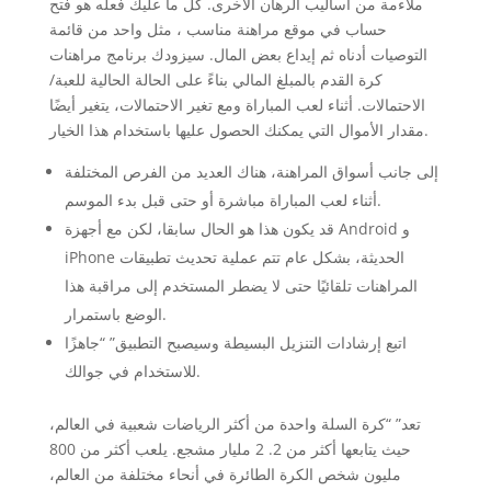
ملاءمة من أساليب الرهان الأخرى. كل ما عليك فعله هو فتح
حساب في موقع مراهنة مناسب ، مثل واحد من قائمة
التوصيات أدناه ثم إيداع بعض المال. سيزودك برنامج مراهنات
كرة القدم بالمبلغ المالي بناءً على الحالة الحالية للعبة/
الاحتمالات. أثناء لعب المباراة ومع تغير الاحتمالات، يتغير أيضًا
مقدار الأموال التي يمكنك الحصول عليها باستخدام هذا الخيار.
إلى جانب أسواق المراهنة، هناك العديد من الفرص المختلفة
أثناء لعب المباراة مباشرة أو حتى قبل بدء الموسم.
قد يكون هذا هو الحال سابقا، لكن مع أجهزة Android و
iPhone الحديثة، بشكل عام تتم عملية تحديث تطبيقات
المراهنات تلقائيًا حتى لا يضطر المستخدم إلى مراقبة هذا
الوضع باستمرار.
اتبع إرشادات التنزيل البسيطة وسيصبح التطبيق” “جاهزًا
للاستخدام في جوالك.
تعد” “كرة السلة واحدة من أكثر الرياضات شعبية في العالم،
حيث يتابعها أكثر من 2. 2 مليار مشجع. يلعب أكثر من 800
مليون شخص الكرة الطائرة في أنحاء مختلفة من العالم،