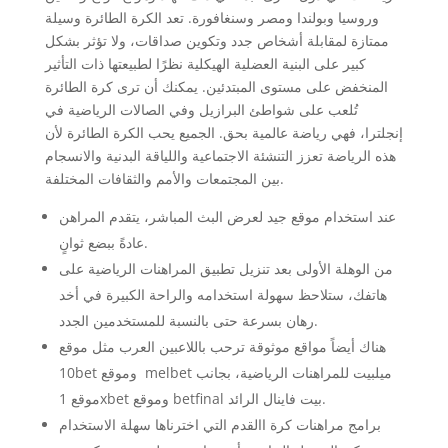
وروسيا وبولندا ومصر وسنغافورة. تعد الكرة الطائرة وسيلة
ممتازة لمقابلة أشخاص جدد وتكوين صداقات، ولا تؤثر بشكل
كبير على البنية العضلية الهيكلية نظرًا لطبيعتها ذات التأثير
المنخفض على مستوى المبتدئين. يمكنك أن ترى كرة الطائرة
تُلعب على شواطئ البرازيل وفي الصالات الرياضية في
إنجلترا، فهي رياضة عالمية بحق. الجميع يحب الكرة الطائرة لأن
هذه الرياضة تعزز التنشئة الاجتماعية واللياقة البدنية والانسجام
بين المجتمعات والأمم والثقافات المختلفة.
عند استخدام موقع جيد لعرض البث المباشر، يتقدم المراهن
عادةً ببضع ثوانٍ.
من الوهلة الأولى بعد تنزيل تطبيق المراهنات الرياضية على
هاتفك، ستلاحظ سهولة استخدامه والراحة الكبيرة في أخد
رهان بسرعة حتى بالنسبة للمستخدمين الجدد.
هناك أيضاً مواقع موثوقة ترحب باللاعبين العرب مثل موقع
10bet وموقع melbet ميلبيت للمراهنات الرياضية، بجانب
موقع 1xbet وموقع betfinal بيت فاينال الرائد.
برامج مراهنات كرة االقدم التي اخترناها سهلة الاستخدام