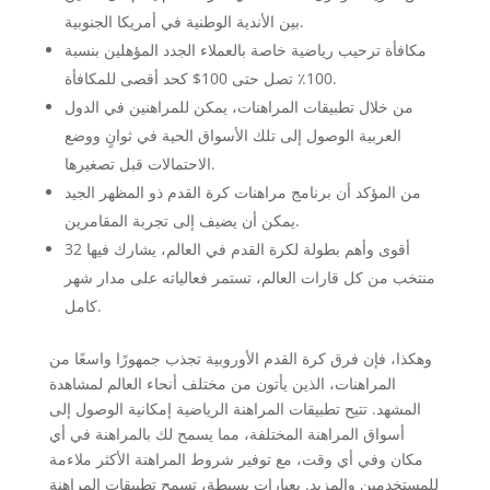
بين الأندية الوطنية في أمريكا الجنوبية.
مكافأة ترحيب رياضية خاصة بالعملاء الجدد المؤهلين بنسبة
100٪ تصل حتى 100$ كحد أقصى للمكافأة.
من خلال تطبيقات المراهنات، يمكن للمراهنين في الدول
العربية الوصول إلى تلك الأسواق الحية في ثوانٍ ووضع
الاحتمالات قبل تصغيرها.
من المؤكد أن برنامج مراهنات كرة القدم ذو المظهر الجيد
يمكن أن يضيف إلى تجربة المقامرين.
أقوى وأهم بطولة لكرة القدم في العالم، يشارك فيها 32
منتخب من كل قارات العالم، تستمر فعالياته على مدار شهر
كامل.
وهكذا، فإن فرق كرة القدم الأوروبية تجذب جمهورًا واسعًا من
المراهنات، الذين يأتون من مختلف أنحاء العالم لمشاهدة
المشهد. تتيح تطبيقات المراهنة الرياضية إمكانية الوصول إلى
أسواق المراهنة المختلفة، مما يسمح لك بالمراهنة في أي
مكان وفي أي وقت، مع توفير شروط المراهنة الأكثر ملاءمة
للمستخدمين والمزيد. بعبارات بسيطة، تسمح تطبيقات المراهنة