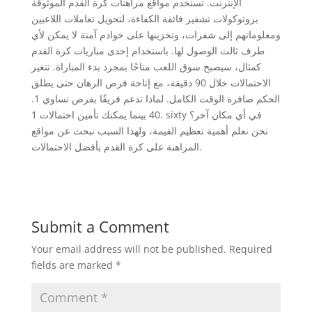
الإنترنت. تستخدم مواقع مراهنات كرة القدم الموثوقة
بروتوكولات تشفير فائقة الكفاءة، لتحويل تعاملات اللاعبين
ومعلوماتهم إلى شفرات، وتخزينها على خوادم آمنة لا يمكن لأي
طرف ثالث الوصول لها. باستخدام إحدى مباريات كرة القدم
كمثال، سيصبح سوق اللعب متاحًا بمجرد بدء المباراة. تتغير
الاحتمالات خلال 90 دقيقة، مع إتاحة فرص الرهان حتى يطلق
الحكم صافرة الوقت الكامل. لماذا تدعم فريقًا بفرص تساوي 1.
40 بينما يمكنك تأمين احتمالات 1. sixty في أي مكان آخر؟
نحن نعلم أهمية تعظيم القيمة، ولهذا السبب نبحث عن مواقع
المراهنة على كرة القدم بأفضل الاحتمالات.
Submit a Comment
Your email address will not be published.
Required
fields are marked
*