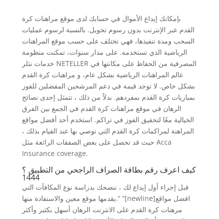
بإمكانك إيداع الأموال في حسابك لدى موقع مراهنات كرة
القدم عبر الإنترنت بدون رسوم تحويل. بالنسبة لرسوم عمليات
السحب ومدة تنفيذها، فهي تختلف على حسب موقع المراهنات
الرياضية الذي تستخدمه. على مدار سنوات، تمكنت منظومة
خدمات نتلر NETELLER المصرفية من الحفاظ على مكانتها في
عالم المراهنات الرياضية بشكل عام، و مراهنات كرة القدم
بشكل خاص. لا توجد قيمة في دعم المرشحين المفضلين للفوز
بمباريات كرة القدم بمفردهم. بدلاً من ذلك ، تتمثل إحدى نصائح
الرهان في موقع مراهنات كرة القدم في الجمع بين الفرق
الخيالية معًا لتحقيق الفوز في تراكم. استخدم أحد أفضل مواقع
المراهنة لمراكمات كرة القدم التي نوصي بها عند القيام بذلك ،
حيث قد تحصل على بعض الصفقات الرائعة مثل Acca
Insurance coverage.
كيف اعرف رقم بطاقة الصراف الراجحي من التطبيق ؟
1444
قبل إجراء أول إيداع لك ، ننصحك بدراسة نوع المكافآت التي
يقدمها موقع معين والاستفادة منها.” “[newline]افضل مواقع
مرهنات كرة القدم على الانترنت الرهان أسهل بكثير وأكثر