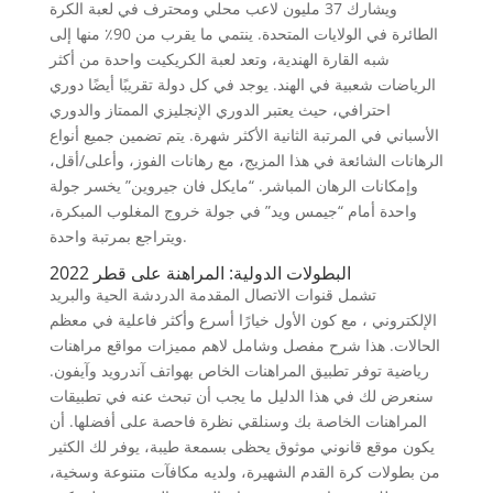
ويشارك 37 مليون لاعب محلي ومحترف في لعبة الكرة
الطائرة في الولايات المتحدة. ينتمي ما يقرب من 90٪ منها إلى
شبه القارة الهندية، وتعد لعبة الكريكيت واحدة من أكثر
الرياضات شعبية في الهند. يوجد في كل دولة تقريبًا أيضًا دوري
احترافي، حيث يعتبر الدوري الإنجليزي الممتاز والدوري
الأسباني في المرتبة الثانية الأكثر شهرة. يتم تضمين جميع أنواع
الرهانات الشائعة في هذا المزيج، مع رهانات الفوز، وأعلى/أقل،
وإمكانات الرهان المباشر. “مايكل فان جيروين” يخسر جولة
واحدة أمام “جيمس ويد” في جولة خروج المغلوب المبكرة،
ويتراجع بمرتبة واحدة.
البطولات الدولية: المراهنة على قطر 2022
تشمل قنوات الاتصال المقدمة الدردشة الحية والبريد
الإلكتروني ، مع كون الأول خيارًا أسرع وأكثر فاعلية في معظم
الحالات. هذا شرح مفصل وشامل لاهم مميزات مواقع مراهنات
رياضية توفر تطبيق المراهنات الخاص بهواتف آندرويد وآيفون.
سنعرض لك في هذا الدليل ما يجب أن تبحث عنه في تطبيقات
المراهنات الخاصة بك وسنلقي نظرة فاحصة على أفضلها. أن
يكون موقع قانوني موثوق يحظى بسمعة طيبة، يوفر لك الكثير
من بطولات كرة القدم الشهيرة، ولديه مكافآت متنوعة وسخية،