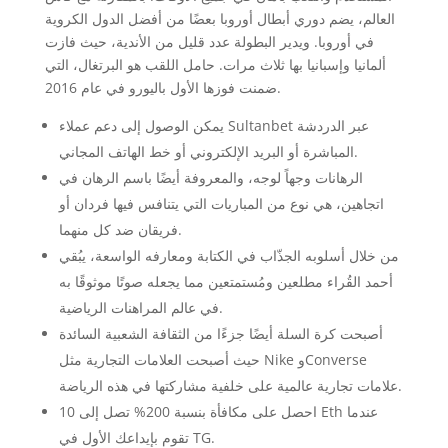
العالم، يضم دوري أبطال أوروبا بعضًا من أفضل الدول الكروية
في أوروبا. ويدير البطولة عدد قليل من الأندية، حيث فازت
ألمانيا وإسبانيا بها ثلاث مرات. حامل اللقب هو البرتغال، التي
ضمنت فوزها الأول باليورو في عام 2016.
يمكن الوصول إلى دعم عملاء Sultanbet عبر الدردشة
المباشرة أو البريد الإلكتروني أو خط الهاتف المجاني.
الرهانات وجهاً لوجه، والمعروفة أيضًا باسم الرهان في
اتجاهين، هي نوع من المباريات التي يتنافس فيها فردان أو
فريقان ضد كل منهما.
من خلال أسلوبه الجذّاب في الكتابة ومعارفه الواسعة، يبُقي
أحمد القُراء مطلعين ومُستمتعين مما يجعله صوتًا موثوقًا به
في عالم المراهنات الرياضية.
أصبحت كرة السلة أيضًا جزءًا من الثقافة الشعبية السائدة
حيث أصبحت العلامات التجارية مثل Nike وConverse
علامات تجارية عالمية على خلفية مشاركتها في هذه الرياضة.
احصل على مكافأة بنسبة 200% تصل إلى 10 Eth عندما
تقوم بإيداعك الأول في TG.