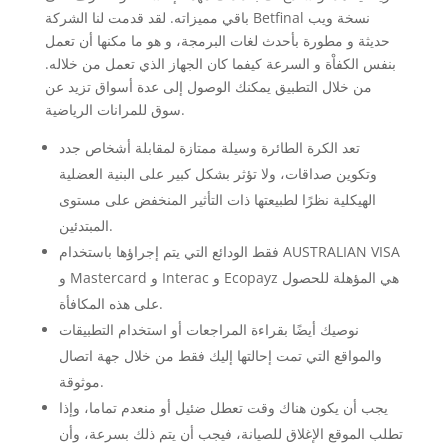
باقي مميزاته. لقد قدمت لنا الشركة Betfinal نسخة ويب
حديثة و مطورة بأحدث لغات البرمجة، و هو ما مكنها أن تعمل
بنفس الكفاْة و السرعة كيفما كان الجهاز الذي تعمل من خلاله.
من خلال التطبيق يمكنك الوصول إلى عدة أسواق تزيد عن
سوق للمرانات الرياضية.
تعد الكرة الطائرة وسيلة ممتازة لمقابلة أشخاص جدد
وتكوين صداقات، ولا تؤثر بشكل كبير على البنية العضلية
الهيكلية نظرًا لطبيعتها ذات التأثير المنخفض على مستوى
المبتدئين.
فقط الودائع التي يتم إجراؤها باستخدام AUSTRALIAN VISA
و Mastercard و Interac و Ecopayz هي المؤهلة للحصول
على هذه المكافأة.
نوصيك أيضًا بقراءة المراجعات أو استخدام التطبيقات
والمواقع التي تمت إحالتها إليك فقط من خلال جهة اتصال
موثوقة.
يجب أن يكون هناك وقت تعطل ضئيل أو منعدم تماما، وإذا
تطلب الموقع الإغلاق للصيانة، فيجب أن يتم ذلك بسرعة، وأن