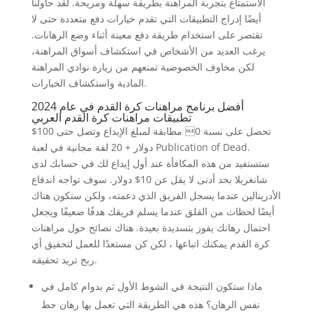
الاستمتاع بتجربة المراهنة بطريقة سهلة ومريحة. لقد حاولنا
أيضًا إدراج التطبيقات التي تقدم خيارات دفع متعددة حتى لا
تقتصر على استخدام طريقة دفع معينة أثناء وضع الرهانات.
يرغب العديد من الأشخاص في استكشاف أسواق المراهنة،
لكن مخاوف الخصوصية تمنعهم من زيارة نوادي المراهنة
المادية واستكشاف الخيارات.
أفضل برنامج مراهنات كرة القدم في عام 2024
تطبيقات مراهنات كرة القدم العربي
تحصل على نسبة 0 مطابقة لمبلغ الإيداع وتصل حتى 100$
دولار + 20 لفة مجانية في لعبة Publication of Dead.
ستستفيد من هذه المكافأة عند أول إيداع لك في حسابك لدى
شانغريلا بحد أدنى لا يقل عن 10$ دولار. سوف تواجه اندفاع
الأدرينالين عندما يسجل الفريق الذي دعمته، ولكن ستكون هناك
أيضًا لحظات من القلق عندما يسلم فريقك هدفًا ضعيفًا ويجعل
احتمال رهانك يفوز بتسديدة بعيدة. هناك نصائح حول مراهنات
كرة القدم يمكنك اتباعها ، لكن كن مستعدًا للعمل لتحقيق أي
ربح تريد تحقيقه.
ماذا ستكون النتيجة في الشوط الأول ثم بدوام كامل في
نفس الرهان؟ هذه هي الطريقة التي تعمل بها رهان حط