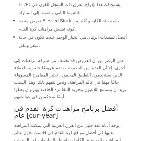
HT/FT يسمح لك هذا بإدراج الفرق ذات السجل القوي في
الشوط الثاني والعودة إلى المباراة.
تعرض منصة Blessed Block يشبه بيئة الكازينو أكثر من
كونه تطبيق مراهنات كرة القدم.
أفضل تطبيقات الرهان هي الخيار الوحيد عندما تكون في حالة
سفر وتنقل.
على الرغم من أن العروض قد تختلف من شركة مراهنات إلى
أخرى، إلا أن العديد من التطبيقات تقدم عروضًا حصرية للعملاء
الذين يستخدمون التطبيق المحمول. تعتبر المقامرة المسؤولة
جانبًا مهمًا في عالم المراهنة، ونحن نتفهم ذلك. وهذا السبب
نريد أن يستمتع اللاعبون بتجربة المقامرة الخاصة بهم وأن يظلوا
أيضًا متحكمين في عواطفهم.
أفضل برنامج مراهنات كرة القدم في
عام [cur-year]
يوجد أدناه عدد قليل من الفرق العربية التي يمكنك المراهنة
عليها في أفضل مواقع كرة القدم في قائمتنا. تحول عالم
المراهنات الرياضية بالكامل بواسطة التطبيقات في السنوات