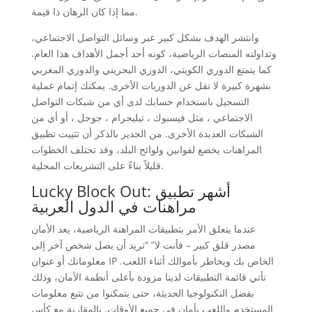
مما إذا كان الرهان ذا قيمة.
وانتشر الهدف بشكل كبير عبر وسائل التواصل الاجتماعي،
وتداولته المنصات الرياضية، كونه أحد أجمل الأهداف هذا العام.
كما يتمتع الدوري الكويتي، الدوري البحريني والدوري المغربي
بشهرة كبيرة لا تقل عن الدوريات الأخرى. يمكنك إتمام عملية
التسجيل باستخدام حسابك لدى أي من شبكات التواصل
الاجتماعي ، مثل فيسبوك ، تيليجرام ، جوجل ، أو أي من
الشبكات العديدة الأخرى. من الجدير بالذكر أن تثبيت تطبيق
المراهنات يخضع لقوانين ولوائح البلد، وقد تختلف الخطوات
قليلاً بناءً على التشريعات المحلية.
Lucky Block Out: أشهر تطبيق
مراهنات في الدول العربية
عندما يتعلق الأمر بتطبيقات المراهنة الرياضية، يعد الأمان
مصدر قلق كبير – فأنت لا” “تريد أن يصل شخص آخر إلى
معلوماتك أو عنوان IP الخاص بك ويخاطر بأموالك أثناء اللعب.
تأتي قائمة التطبيقات لدينا مزودة بأعلى أنظمة الأمان، وذلك
بفضل التكنولوجيا الحديثة، حتى يتمكنوا من تتبع معلومات
المستخدم واللعب بأمان في جميع الأوقات. بالمقارنة مع كأس