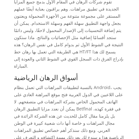
تقوم شركات الرهان في المقام الأول بدمج جميع المزايا
الجديدة في تطبيق مراهنات. وهم يراقبون بعناية أيضًا عملهم
المستقر على مجموعة متنوعة من الأجهزة المحمولة ويعتنون
بجعل واجهة التطبيق سهلة الفهم وسهلة الاستخدام. يمكن أن
يتم إضافة التحسينات إلى الإصدار المحمول لاحقًا، وليس دائمًا
ستجد أقسامًا إضافية مثل الإحصائيات والنتائج. ماذا ستكون
النتيجة في الشوط الأول ثم بدوام كامل في نفس الرهان؟ هذه
هي الطريقة التي تعمل بها رهان حط HT/FT يسمح لك هذا
بإدراج الفرق ذات السجل القوي في الشوط الثاني والعودة إلى
المباراة.
أسواق الرهان الرياضية
بالنسبة لتطبيقات المراهنات التي تعمل بنظام Android، يجب
على اللاعبين في الدول العربية فتح موقع المراهنة العادي على
الهاتف المحمول الخاص بشركة المراهنات في متصفحهم. لا
يمكن أن نعدد مزايا التطبيق الرهان Betfinal في فقرة كهذه،
بل يلزمنا مقال كامل للحديث عن هذه الشركة الرائدة في
مجال المراهنات و خاصة أنها داث شعبية كبيرة في الوطن
العربي. ومع ذلك سنذكر أهم خصائص تطبيق المراهنات
الرياضية هذا و سندع لك بعد ذلك مهمة إكتشافه و التعرف على