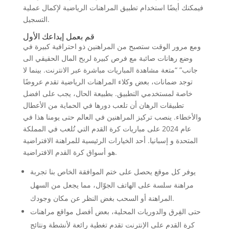
فيمكنك أيضًا استخدام تطبيق المراهنات الرياضية لإكمال عملية
التسجيل.
قم بعمل إيداعك الأول
ومع مرور الوقت ستصبح من المراهنين ذو احترافية كبيرة في
وضع رهانات صائبة مع فرص كبيرة لربح المال الحقيقي الى
جانب” “متعة مشاهدة المباريات مباشرة عبر الانترنت. بينما لا
توجد ضمانات، بعض وكلاء المراهنات الرياضية تقدم عروضًا
خاصة لمستخدمي التطبيق. بطبيعة الحال، يجب على افضل
تطبيقات الرهان أن تلعب دورها في الحماية من الأعطال
والأخطاء. ينصب تركيز المراهنين في العالم حتى يومنا هذا في
عام 2024 على مباريات كرة القدم التي تُلعب في المملكة
المتحدة و إسبانيا. أحد الخيارات الرئيسية للمراهنة الافتراضية
هو أسواق كرة القدم الافتراضية.
يوفر كل موقع يحصل على ختم الموافقة الخاص بنا تجربة
مراهنة سلسة على الهاتف الجوّال، مما يجعل من السهل
المراهنة أو السحب بغض النظر عن مكان وجودك.
حتى الفِرق والدوريات المحلية، بعض أفضل مواقع مراهنات
كرة القدم على الإنترنت تقدم تغطية رائعة لأنشطة ونتائج