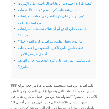
كيفية قراءة احتمالات الرهانات الرياضية على الإنترنت
خدمات Ecopayz للمراهنة على كرة القدم
كيف تراهن على كرة القدم في مواقع المراهنات
الرياضية اون لاين
هل يجب علي الدفع أم أن هناك تطبيقات المراهنات
مجانية؟
ما الذي يجعل تطبيق مراهنات كرة القدم جيدًا؟
افضل تامين طبي للافراد السعوديين إحصل على
أفضل عروض الأفراد
هل يمكنني المراهنة على كرة القدم من خلال الهاتف
الخليوي؟
مراجعة موقع 888Starz للمراهنات الرياضية ستعطيك تقييم
حيادي لجميع الخدمات التي يقدمها للاعبين العرب. ومن المثير
للاهتمام أن تنس” “الطاولة يعد من بين أفضل ثلاث رياضات في
هذين البلدين. بالإضافة إلى ذلك، فهي من بين أفضل 10
رياضات في دول أخرى، بما في ذلك الهند وهونج كونج والصين