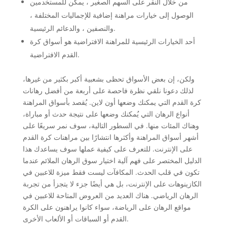
من خلال النقر على السهم الصغير ، يمكن للمستخدمين
الوصول إلى خيارات مراهنة إضافية للإجماليات المختلفة ،
والنصفين ، والدعائم الرئيسية.
أحد الخيارات الرئيسية للمراهنة الافتراضية هو أسواق كرة
القدم الافتراضية.
ولكن، إن بعض الأسواق تحظى بشعبية أكبر بكثير من غيرها،
لذلك دعونا نلقي نظرة فاحصة على أربعة من أفضل رهانات
كرة القدم التي يمكنك وضعها أون لاين. يُقصد بأسواق المراهنة
أنواع الرهان التي يُمكنك وضعها على نتيجة حدث أو مباراة،
وهناك المئات منها. في السطور التالية، سوف نمر سريعًا على
أشهر أسواق المراهنة وأكثرها انتشارًا بين مراهنات كرة القدم
على الإنترنت. للتعرف على كيفية عملها سوف يساعدك هذا
الدليل المختصر على فهم آلية اختيار سوق الرهان الملائم عندما
تكون في قلب الحدث. المكافآت ليست فقط ميزة للاعبين في
الكازينوهات على الإنترنت، بل هي أيضًا جزء لا يتجزأ من تجربة
الرهان الرياضي. هناك العديد من العروض المتاحة للاعبين في
مواقع الرهان على الرياضة، سواء كانوا يراهنون على الكرة
القدم أو السباقات أو الألعاب الأخرى.