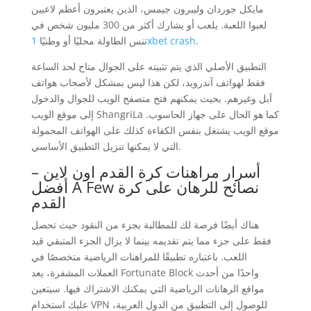
مايكل جوردان وليبرون جيمس، الذين يعتبرون أعظم لاعبين
لعبوا اللعبة. يلعب أو يشارك أكثر من 300 مليون شخص في
.
1xbet crash
تنس الطاولة محليًا أو وطنيًا
التطبيق الأصلي الذي يتم تثبيته على الجوال متاح لحد الساعة
فقط لهواتف آندرويد، لكن هذا ليس بمشكل لأصحاب هواتف
آبل وغيرهم. بحيث يمكنهم فتح متصفح الويب للجوال والدخول
إلى موقع الويب ShangriLa كما هو الحال على جهاز الحاسوب.
موقع الويب يشتغل بنفس الكفاءة كذلك على الهواتف المحمولة
التي لا يمكنها تنزيل التطبيق الأساسي.
أسرار مراهنات كرة القدم اون لاين –
أفضل A Few نصائح للرهان على كرة
القدم
هناك أيضًا فرصة لك للمطالبة بجزء من النقود حيث تحصل
فقط على جزء مما يتم تقديمه بينما لا يزال الجزء المتبقي قيد
اللعب. باعتباره تطبيقًا للمراهنات الرياضية متخصصًا في
العملات المشفرة، يعد Fortunate Block واحدًا من أحدث
مواقع الرهانات الرياضية التي يمكنك الاشتراك فيها. سيتعين
عليك استخدام VPN للوصول إلى التطبيق من الدول العربية،