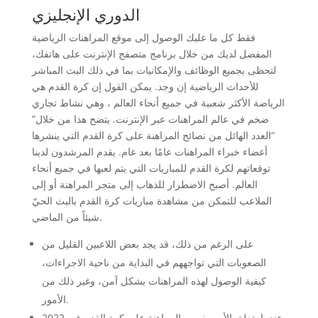
الدوري الإنجليزي
فقط كل ما عليك الوصول إلى موقع المراهنات الرياضية
المفضل لديك من خلال برنامج متصفح الإنترنت على هاتفك،
لتحظى بجميع الوظائف والإمكانيات بما في ذلك البث المباشر
للأحداث الرياضية إن وجد. يمكن القول إن كرة القدم هي
الرياضة الأكثر شعبية في جميع أنحاء العالم ، وهي نشاط تجاري
ضخم في عالم المراهنات عبر الإنترنت. يتضح هذا من خلال”
“العدد الهائل من نصائح المراهنة على كرة القدم التي ينشرها
أعضاء خبراء المراهنات عامًا بعد عام. يقدم المرشدون لدينا
توقعاتهم لكرة القدم للمباريات التي يتم لعبها في جميع أنحاء
العالم. أصبح الاضطرار للذهاب إلى متجر المراهنة أو إلى
الملاعب للتمكن من مشاهدة مباريات كرة القدم بالبث الحيّ
شيئاً من الماضي.
على الرغم من ذلك، قد يجد بعض اللاعبين القليل من
الصعوبات التي تواجههم في البداية من ناحية الاجراءات،
كيفية الوصول لهذه المراهنات بشكل آمن، وغير ذلك من
الأمور.
عندما يتعلق الأمر بفرص المراهنة على كرة القدم في 2022