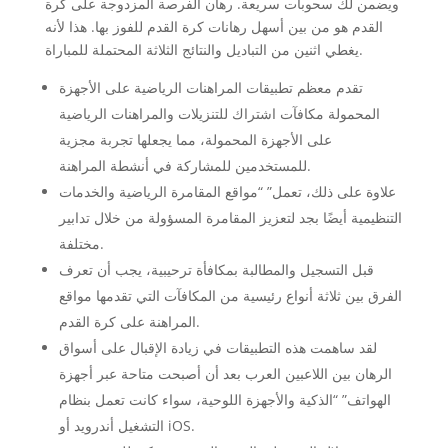
ويضمن لك سحوبات سريعة. رهان الفرصة المزدوجة على كرة
القدم هو من بين أسهل رهانات كرة القدم للفوز بها. هذا لأنه
يغطي اثنين من التباديل والنتائج الثلاثة المحتملة للمباراة.
تقدم معظم تطبيقات المراهنات الرياضية على الأجهزة
المحمولة مكافآت اشتراك للتنزيلات والمراهنات الرياضية
على الأجهزة المحمولة، مما يجعلها تجربة مجزية
للمستخدمين للمشاركة في أنشطة المراهنة.
علاوة على ذلك، تعمل” “مواقع المقامرة الرياضية والخدمات
التنظيمية أيضًا بجد لتعزيز المقامرة المسؤولة من خلال تدابير
مختلفة.
قبل التسجيل والمطالبة بمكافأة ترحيبية، يجب أن تعرف
الفرق بين ثلاثة أنواع رئيسية من المكافآت التي تقدمها مواقع
المراهنة على كرة القدم.
لقد ساهمت هذه التطبيقات في زيادة الإقبال على أسواق
الرهان بين اللاعبين العرب بعد أن أصبحت متاحة عبر أجهزة
الهواتف” “الذكية والأجهزة اللوحية، سواء كانت تعمل بنظام
التشغيل أندرويد أو iOS.