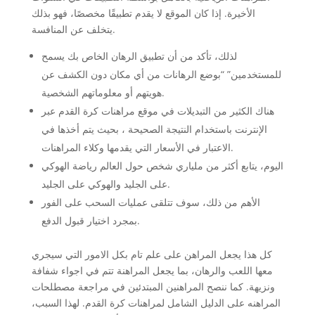
الأخيرة. إذا كان الموقع لا يقدم تطبيقًا مخصصًا، فهو بذلك
يتخلف عن المنافسة.
لذلك، تأكد من أن تطبيق الرهان الخاص بك يسمح
للمستخدمين” “بوضع الرهانات من أي مكان دون الكشف عن
هويتهم أو معلوماتهم الشخصية.
هناك الكثير من التبديلات في موقع مراهنات كرة القدم عبر
الإنترنت باستخدام النتيجة الصحيحة ، بحيث يتم أخذها في
الاعتبار في الأسعار التي يقدمها وكلاء المراهنات.
اليوم، يتابع أكثر من ملياري شخص حول العالم رياضة الهوكي
على الجليد والهوكي على الجليد.
الأهم من ذلك، سوف تتلقى عمليات السحب على الفور
بمجرد اختيار قبول الدفع.
كل هذا يجعل المراهن على علم تام بكل الامور التي سيجري
معها اللعب والرهان، بما يجعل المراهنة تتم في اجواء شفافة
ونزيهة. كما ننصح المراهنين المبتدئين في مراجعة مصطلحات
المراهنه على الدليل الشامل لمراهنات كرة القدم. لهذا السبب،