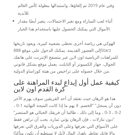
وفي عام 2019 تم إلغاؤها، واستبدالها ببطولة كأس العالم
للأندية.
أثناء لعب المباراة ومع تغير الاحتمالات، يتغير أيضًا مقدار
الأموال التي يمكنك الحصول عليها باستخدام هذا الخيار.
الهوكي هي رياضة أخرى تحظى بشعبية كبيرة، ويعود تاريخها
إلى العصور القديمة. يمكنك الدخول على موقع 888Starz
للمراهنات الرياضية اون لاين عبر متصفح الإنترنت على هاتفك
الجوال، جهاز الكمبيوتر أو التابلت. يعمل موقع بشكل قانوني
من خلال خصوله على تراخيص من هيئة كوراساو الدولية.
كيفية عمل أول إيداع لبدء المراهنة على
كرة القدم اون لاين
هذا هو الرهان حيث تعتقد أن أحد الفريقين سوف يهزم الآخر
دون أن يسجل” “الخصم. لا يهم ما إذا كانت النتيجة النهائية 1-0 ،
2-0 ، 3-0 ، وما إلى ذلك ، طالما أن فريقك الخيالي هو المنتصر”
“دون تنازلات ، فإن الرهان يؤتي ثماره. يجب أن تراهن فقط
على الأسواق التي تعرفها وعلى الدوريات والفرق التي تعرفها
وإلا فإنك تخاطر بإهدار المال لأنك لا تستطيع أن تكون متأكدًا