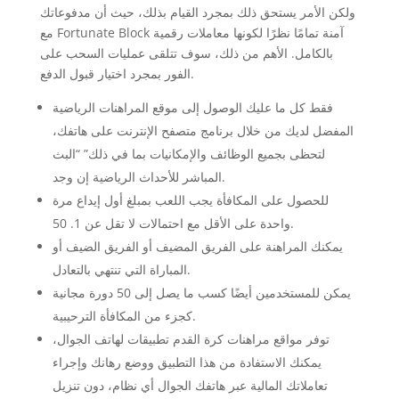
ولكن الأمر يستحق ذلك بمجرد القيام بذلك، حيث أن مدفوعاتك
مع Fortunate Block آمنة تمامًا نظرًا لكونها معاملات رقمية
بالكامل. الأهم من ذلك، سوف تتلقى عمليات السحب على
الفور بمجرد اختيار قبول الدفع.
فقط كل ما عليك الوصول إلى موقع المراهنات الرياضية
المفضل لديك من خلال برنامج متصفح الإنترنت على هاتفك،
لتحظى بجميع الوظائف والإمكانيات بما في ذلك” “البث
المباشر للأحداث الرياضية إن وجد.
للحصول على المكافأة يجب اللعب بمبلغ أول إيداع مرة
واحدة على الأقل مع احتمالات لا تقل عن 1. 50.
يمكنك المراهنة على الفريق المضيف أو الفريق الضيف أو
المباراة التي تنتهي بالتعادل.
يمكن للمستخدمين أيضًا كسب ما يصل إلى 50 دورة مجانية
كجزء من المكافأة الترحيبية.
توفر مواقع مراهنات كرة القدم تطبيقات لهاتف الجوال،
يمكنك الاستفادة من هذا التطبيق ووضع رهانك وإجراء
تعاملاتك المالية عبر هاتفك الجوال أي نظام، دون تنزيل