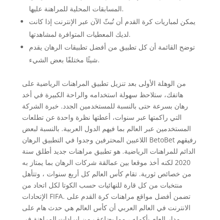
المسابقات المحلية للمراهنة عليها.
يمكن لمباريات كرة القدم أن تُبثّ الآن عبر الإنترنت إذا كانت
لديك المعطيات المتوافرة لمشاهدتها.
توضح القائمة أن كل تطبيق من أفضل تطبيقات الرهان يقدم
شيئًا مختلفًا بعض الشيء.
من الوهلة الأولى بعد تنزيل تطبيق المراهنات الرياضية على
هاتفك، ستلاحظ سهولة استخدامه والراحة الكبيرة في أخد
رهان بسرعة حتى بالنسبة للمستخدمين الجدد. خبرة الشركة
التي راكمتها عبر سنوات، أعطتها نظرة واحدة عن تطلعات
المستخدمين عبر العالم بما فيهم الدول العربية. بالنسبة لبعض
اللاعبين المحترفين وجدوا في التطبيق الرهان BetoBet رفيقهم
الدائم للمراهنات الرياضية. هو تطبيق مراهنات جديد أطلق سنة
2020 لكنه أخذ موقعا بين عمالقة شركات الرهان بما يمتاز به
من خصائص ثورية. تقام كأس العالم كل أربع سنوات ، وتتأهل
منتخبات من كل قارة للنهائيات حسب الكوتا لكل اتحاد من
الإتحادات FIFA. تضمن أفضل مواقع مراهنات كرة القدم على
الانترنت في العالم العربي أن كأس العالم هي حدث هام على
مدار العام بأكمله ، مما يضاعف من إيرادات المراهنة في