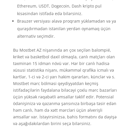
Ethereum, USDT, Dogecoin, Dash kripto pul
kisəsindən istifadə edə bilərsiniz.
Brauzer versiyası əlavə proqram yükləmədən və ya
quraşdırmadan istənilən yerdən oynamaq üçün
alternativ seçimdir.
Bu Mostbet AZ nişanında ən çox seçilən balompié,
kriket və basketbol daxil olmaqla, canlı matçları olan
təxminən 15 idman növü var. Hər bir canlı hadisə
xüsusi statistika nişanı, mükəmməl qrafika icmalı və
kartlar, 1-ci və 2-ci yarı hakim qərarları, künclər və s.
Mostbet mərc bölməsi qeydiyyatdan keçmiş
istifadəçilərin faydalana biləcəyi çoxlu mərc bazarları
üçün yüksək rəqabətli əmsallar təklif edir. Potensial
ödənişinizə və qazanma şansınıza birbaşa təsir edən
həm canlı, həm də xətt mərcləri üçün əlverişli
əmsallar var. İstəyirsinizsə, bahis formatını da dəyişə
və aşağıdakılardan birini seçə bilərsiniz.