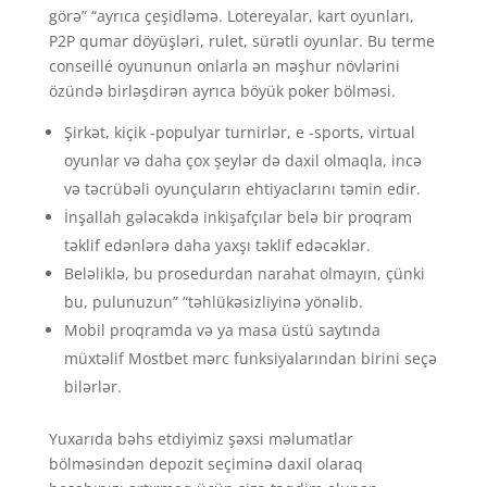
görə” “ayrıca çeşidləmə. Lotereyalar, kart oyunları,
P2P qumar döyüşləri, rulet, sürətli oyunlar. Bu terme
conseillé oyununun onlarla ən məşhur növlərini
özündə birləşdirən ayrıca böyük poker bölməsi.
Şirkət, kiçik -populyar turnirlər, e -sports, virtual
oyunlar və daha çox şeylər də daxil olmaqla, incə
və təcrübəli oyunçuların ehtiyaclarını təmin edir.
İnşallah gələcəkdə inkişafçılar belə bir proqram
təklif edənlərə daha yaxşı təklif edəcəklər.
Beləliklə, bu prosedurdan narahat olmayın, çünki
bu, pulunuzun” “təhlükəsizliyinə yönəlib.
Mobil proqramda və ya masa üstü saytında
müxtəlif Mostbet mərc funksiyalarından birini seçə
bilərlər.
Yuxarıda bəhs etdiyimiz şəxsi məlumatlar
bölməsindən depozit seçiminə daxil olaraq