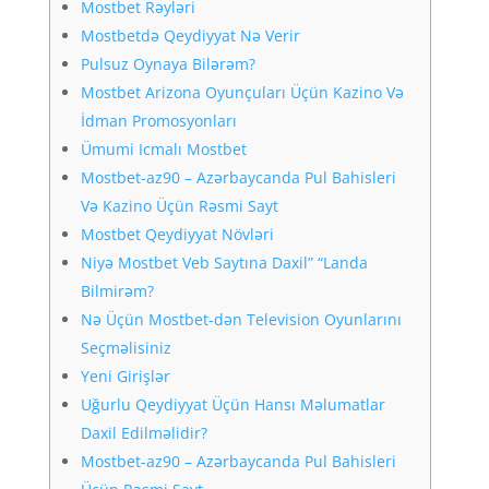
Mostbet Rəyləri
Mostbetdə Qeydiyyat Nə Verir
Pulsuz Oynaya Bilərəm?
Mostbet Arizona Oyunçuları Üçün Kazino Və
İdman Promosyonları
Ümumi Icmalı Mostbet
Mostbet-az90 – Azərbaycanda Pul Bahisleri
Və Kazino Üçün Rəsmi Sayt
Mostbet Qeydiyyat Növləri
Niyə Mostbet Veb Saytına Daxil” “Landa
Bilmirəm?
Nə Üçün Mostbet-dən Television Oyunlarını
Seçməlisiniz
Yeni Girişlər
Uğurlu Qeydiyyat Üçün Hansı Məlumatlar
Daxil Edilməlidir?
Mostbet-az90 – Azərbaycanda Pul Bahisleri