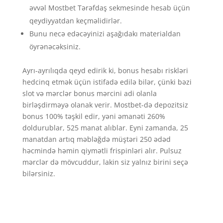
əvvəl Mostbet Tərəfdaş sekmesinde hesab üçün
qeydiyyatdan keçməlidirlər.
Bunu necə edəcəyinizi aşağıdakı materialdan
öyrənəcəksiniz.
Ayrı-ayrılıqda qeyd edirik ki, bonus hesabı riskləri
hedcinq etmək üçün istifadə edilə bilər, çünki bəzi
slot və mərclər bonus mərcini adi olanla
birləşdirməyə olanak verir. Mostbet-də depozitsiz
bonus 100% təşkil edir, yəni əmanəti 260%
doldurublar, 525 manat alıblar. Eyni zamanda, 25
manatdan artıq məbləğdə müştəri 250 ədəd
həcmində həmin qiymətli frispinləri alır. Pulsuz
mərclər də mövcuddur, lakin siz yalnız birini seçə
bilərsiniz.