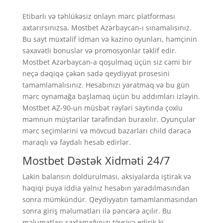
Etibarlı və təhlükəsiz onlayn mərc platforması
axtarırsınızsa, Mostbet Azərbaycan-ı sınamalısınız.
Bu sayt müxtəlif idman və kazino oyunları, həmçinin
səxavətli bonuslar və promosyonlar təklif edir.
Mostbet Azərbaycan-a qoşulmaq üçün siz cəmi bir
neçə dəqiqə çəkən sadə qeydiyyat prosesini
tamamlamalısınız. Hesabınızı yaratmaq və bu gün
mərc oynamağa başlamaq üçün bu addımları izləyin.
Mostbet AZ-90-un müsbət rəyləri saytında çoxlu
məmnun müştərilər tərəfindən buraxılır. Oyunçular
mərc seçimlərini və mövcud bazarları child dərəcə
maraqlı və faydalı hesab edirlər.
Mostbet Dəstək Xidməti 24/7
Lakin balansın doldurulması, aksiyalarda iştirak və
həqiqi puya iddia yalnız hesabın yaradılmasından
sonra mümkündür. Qeydiyyatın tamamlanmasından
sonra giriş məlumatları ilə pəncərə açılır. Bu
məlumatları saxlamağınızı tövsiyə edirik ki,