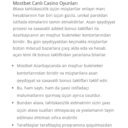
Mostbet Canlı Casino Oyunları
Əlavə təhlükəsizlik üçün müştərilər onlayn mərc
hesablarının hər biri üçün güclü, unikal paroldan
istifadə etmələrini təmin etməlidirlər. Asan qeydiyyat
prosesi və səxavətli added bonus təklifləri ilə
Azərbaycanın ən məşhur bukmeker kontorlarından
biridir. Bu gün qeydiyyatdan keçməklə müştərilər
bütün mövcud bazarlara çıxış əldə edə və hesab
açan kimi ilk bonus təklifindən yararlana bilərlər.
Mostbet Azərbaycanda ən məşhur bukmeker
kontorlarından biridir və müştərilərə asan
qeydiyyat və səxavətli bonus təklifləri təklif edir.
Bu, həm saytı, həm də şəxsi istifadəçi
məlumatlarını qurmaq üçün ayrıca üsuldur.
Bundan əlavə, təhlükəsizlik xidmətinin sizin şəxs
üçün əlavə sualları olmayacaq və yoxlamanın təyin
edilməsi ehtimalı sıfıra endirilir.
Tərəfdaşlar tərəfdaşlıq proqramına qoşulmazdan