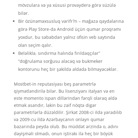
mövzulara və ya xüsusi provayderə görə süzülə
bilər.
Bir özünəməxsusluq varifr?n – mağaza qaydalarına
görə Play Store-da Android üçün qumar proqramı
yoxdur, bu səbəbdən yalnız ofisin veb saytında
olan seçim qalır.
Beləliklə, sındırma halında fırıldaqçılar”
“doğrulama sorğusu alacaq və bukmeker
kontorunu heç bir şəkildə aldada bilməyəcəklər.
Mostbet-in reputasiyası beş parametrlə
qiymətləndirilə bilər. Bu lisenziyanı italyan və en
este momento ispan dillərindən fərqli olaraq əldə
etmək asandır, lakin bu zəif nöqtə digər
parametrlərlə düzəldilir. Şirkət 2008-ci ildə yaradılıb
və 2009-cu ildə Azərbaycanın onlayn qumar
bazarında peyda olub. Bu müddət ərzində o, adını
dəyişməli olmadı, onun iştirakı ilə heç bir böyük