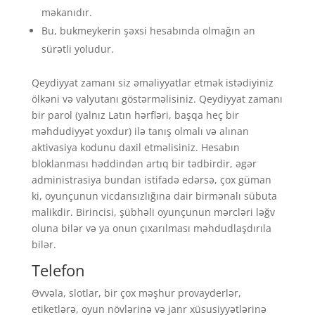
məkanıdır.
Bu, bukmeykerin şəxsi hesabında olmağın ən
sürətli yoludur.
Qeydiyyat zamanı siz əməliyyatlar etmək istədiyiniz
ölkəni və valyutanı göstərməlisiniz. Qeydiyyat zamanı
bir parol (yalnız Latın hərfləri, başqa heç bir
məhdudiyyət yoxdur) ilə tanış olmalı və alınan
aktivasiya kodunu daxil etməlisiniz. Hesabın
bloklanması həddindən artıq bir tədbirdir, əgər
administrasiya bundan istifadə edərsə, çox güman
ki, oyunçunun vicdansızlığına dair birmənalı sübuta
malikdir. Birincisi, şübhəli oyunçunun mərcləri ləğv
oluna bilər və ya onun çıxarılması məhdudlaşdırıla
bilər.
Telefon
Əvvəla, slotlar, bir çox məşhur provayderlər,
etiketlərə, oyun növlərinə və janr xüsusiyyətlərinə