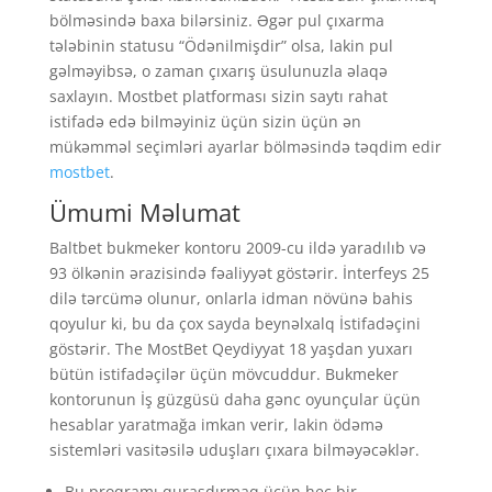
bölməsində baxa bilərsiniz. Əgər pul çıxarma
tələbinin statusu “Ödənilmişdir” olsa, lakin pul
gəlməyibsə, o zaman çıxarış üsulunuzla əlaqə
saxlayın. Mostbet platforması sizin saytı rahat
istifadə edə bilməyiniz üçün sizin üçün ən
mükəmməl seçimləri ayarlar bölməsində təqdim edir
mostbet
.
Ümumi Məlumat
Baltbet bukmeker kontoru 2009-cu ildə yaradılıb və
93 ölkənin ərazisində fəaliyyət göstərir. İnterfeys 25
dilə tərcümə olunur, onlarla idman növünə bahis
qoyulur ki, bu da çox sayda beynəlxalq İstifadəçini
göstərir. The MostBet Qeydiyyat 18 yaşdan yuxarı
bütün istifadəçilər üçün mövcuddur. Bukmeker
kontorunun İş güzgüsü daha gənc oyunçular üçün
hesablar yaratmağa imkan verir, lakin ödəmə
sistemləri vasitəsilə uduşları çıxara bilməyəcəklər.
Bu proqramı quraşdırmaq üçün heç bir