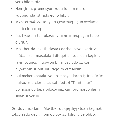
verə bilərsiniz.
Həmçinin, promosyon kodu idman mərc
kuponunda istifadə edilə bilər.
Mərc etmək və uduşları çıxarmaq üçün yoxlama
tələb olunacaq.
Bu, hesabın təhlükəsizliyini artırmaq üçün tələb
olunur.
Mostbet-də texniki dəstək dərhal cavab verir və
mübahisəli məsələləri diqqətlə nəzərdən keçirir,
lakin oyunçu müəyyən bir məsələdə öz xoş
niyyətinin sübutunu təqdim etməlidir.
Bukmeker kontaktı və promosyonlarda iştirak üçün
pulsuz mərclər, əsas səhifədəki “Tanıtımlar”
bölməsində tapa biləcəyiniz cari promosyonların
siyahısı verilir.
Gördüyünüz kimi, Mostbet-də qeydiyyatdan keçmək
təkcə sadə deyil, həm də çox sərfəlidir. Beləliklə,