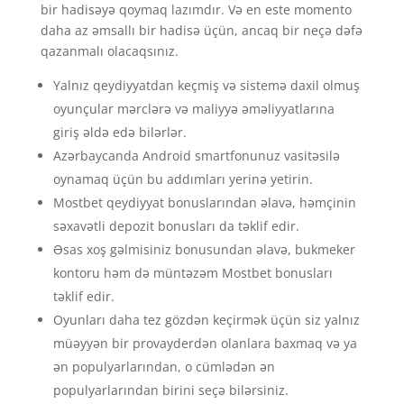
bir hadisəyə qoymaq lazımdır. Və en este momento
daha az əmsallı bir hadisə üçün, ancaq bir neçə dəfə
qazanmalı olacaqsınız.
Yalnız qeydiyyatdan keçmiş və sistemə daxil olmuş
oyunçular mərclərə və maliyyə əməliyyatlarına
giriş əldə edə bilərlər.
Azərbaycanda Android smartfonunuz vasitəsilə
oynamaq üçün bu addımları yerinə yetirin.
Mostbet qeydiyyat bonuslarından əlavə, həmçinin
səxavətli depozit bonusları da təklif edir.
Əsas xoş gəlmisiniz bonusundan əlavə, bukmeker
kontoru həm də müntəzəm Mostbet bonusları
təklif edir.
Oyunları daha tez gözdən keçirmək üçün siz yalnız
müəyyən bir provayderdən olanlara baxmaq və ya
ən populyarlarından, o cümlədən ən
populyarlarından birini seçə bilərsiniz.