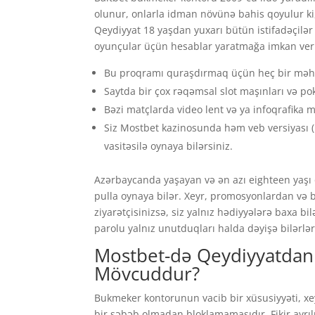
olunur, onlarla idman növünə bahis qoyulur ki,
Qeydiyyat 18 yaşdan yuxarı bütün istifadəçi
oyunçular üçün hesablar yaratmağa imkan verir,
Bu proqramı quraşdırmaq üçün heç bir məh
Saytda bir çox rəqəmsal slot maşınları və p
Bəzi matçlarda video lent və ya infoqrafika
Siz Mostbet kazinosunda həm veb versiyası 
vasitəsilə oynaya bilərsiniz.
Azərbaycanda yaşayan və ən azı eighteen yaşı
pulla oynaya bilər. Xeyr, promosyonlardan və b
ziyarətçisinizsə, siz yalnız hədiyyələrə baxa bil
parolu yalnız unutduqları halda dəyişə bilərl
Mostbet-də Qeydiyyatdan
Mövcuddur?
Bukmeker kontorunun vacib bir xüsusiyyəti, xey
bir səbəb olmadan bloklamamasıdır. Fikir ayrıl