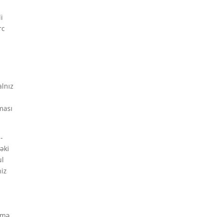
i
rc
alnız
ması
-
əki
ul
niz
cümə