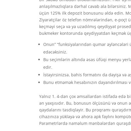
anlaşılmazlıqlara dərhal cavab ala bilərsiniz.
üçün 125% ilk depozit bonusunu əldə edin. Mo
Ziyarətçilər öz telefon nömrələrindən, e-poçt ü
keçməyi seçə və ya uzadılmış qeydiyyat prosedu
bukmeker kontorunda qeydiyyatdan keçmək üçün
Onun” “funksiyalarından qumar əyləncələri üç
edəcəksiniz.
Bu seçimlərin altında əsas üfüqi menyu yerləş
edir.
İstəyirsinizsə, bahis formatını da dəyişə və a
Bunu etməmək hesabınızın dayandırılması və 
Yalnız 1. 4-dən çox əmsallardan istifadə edə bi
ən yaxşısıdır. Bu, bonusun ölçüsünü və onun ə
qaydalarını təsdiqləyir. Bu proqramı quraşdı
cihazınıza yükləyə və ahora apk faylını kompüte
Parametrlərdə naməlum mənbələrdən quraşdır