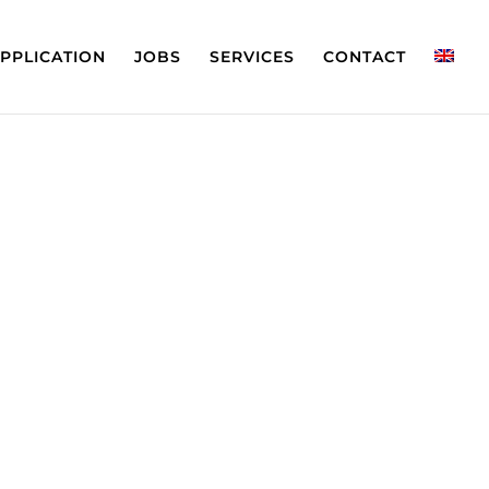
APPLICATION
JOBS
SERVICES
CONTACT