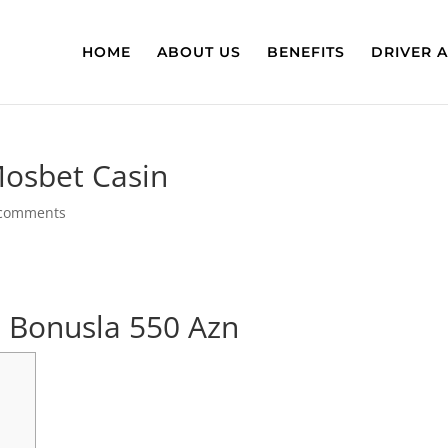
HOME
ABOUT US
BENEFITS
DRIVER 
osbet Casin
 comments
t Bonusla 550 Azn