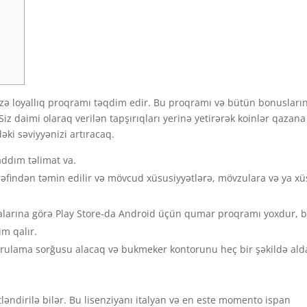
ə loyallıq proqramı təqdim edir. Bu proqramı və bütün bonusların
Siz daimi olaraq verilən tapşırıqları yerinə yetirərək koinlər qazana
dəki səviyyənizi artıracaq.
ddım təlimat va.
rəfindən təmin edilir və mövcud xüsusiyyətlərə, mövzulara və ya xü
alarına görə Play Store-da Android üçün qumar proqramı yoxdur, 
im qalır.
“doğrulama sorğusu alacaq və bukmeker kontorunu heç bir şəkildə al
əndirilə bilər. Bu lisenziyanı italyan və en este momento ispan