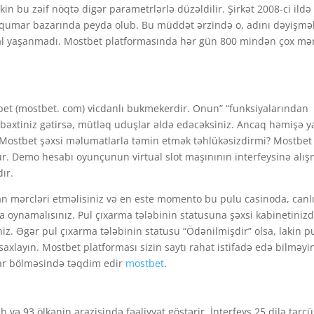
kin bu zəif nöqtə digər parametrlərlə düzəldilir. Şirkət 2008-ci ildə
n qumar bazarında peyda olub. Bu müddət ərzində o, adını dəyişməl
aqal yaşanmadı. Mostbet platformasında hər gün 800 mindən çox mə
tbet (mostbet. com) vicdanlı bukmekerdir. Onun” “funksiyalarından
, bəxtiniz gətirsə, mütləq uduşlar əldə edəcəksiniz. Ancaq həmişə y
n. Mostbet şəxsi məlumatlarla təmin etmək təhlükəsizdirmi? Mostbet
r. Demo hesabı oyunçunun virtual slot maşınının interfeysinə alış
ır.
an mərcləri etməlisiniz və en este momento bu pulu casinoda, canlı
a oynamalısınız. Pul çıxarma tələbinin statusuna şəxsi kabinetinizd
. Əgər pul çıxarma tələbinin statusu “Ödənilmişdir” olsa, lakin p
axlayın. Mostbet platforması sizin saytı rahat istifadə edə bilməyi
ar bölməsində təqdim edir
mostbet
.
 və 93 ölkənin ərazisində fəaliyyət göstərir. İnterfeys 25 dilə tər