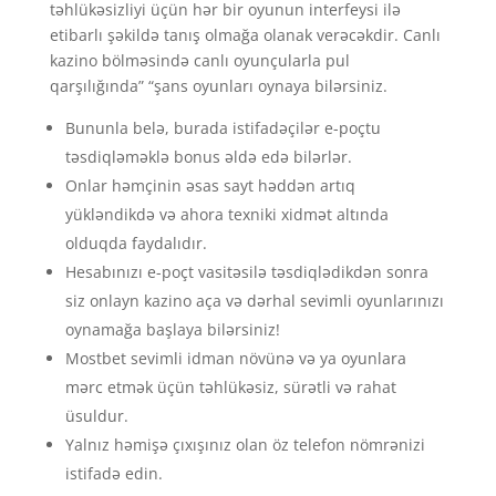
təhlükəsizliyi üçün hər bir oyunun interfeysi ilə
etibarlı şəkildə tanış olmağa olanak verəcəkdir. Canlı
kazino bölməsində canlı oyunçularla pul
qarşılığında” “şans oyunları oynaya bilərsiniz.
Bununla belə, burada istifadəçilər e-poçtu
təsdiqləməklə bonus əldə edə bilərlər.
Onlar həmçinin əsas sayt həddən artıq
yükləndikdə və ahora texniki xidmət altında
olduqda faydalıdır.
Hesabınızı e-poçt vasitəsilə təsdiqlədikdən sonra
siz onlayn kazino aça və dərhal sevimli oyunlarınızı
oynamağa başlaya bilərsiniz!
Mostbet sevimli idman növünə və ya oyunlara
mərc etmək üçün təhlükəsiz, sürətli və rahat
üsuldur.
Yalnız həmişə çıxışınız olan öz telefon nömrənizi
istifadə edin.