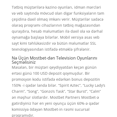
Tətbiq müştərilərə kazino oyunları, idman mərcləri
və veb saytında mövcud olan digər funksiyaların tam
çeşidinə daxil olmaq imkanı verir. Müştərilər sadəcə
olaraq proqramı cihazlarının tətbiq mağazasından
quraşdıra, hesab məlumatları ilə daxil ola və dərhal
oynamağa başlaya bilərlər. Mobil versiya əsas veb
sayt kimi təhlükəsizdir və bütün məlumatlar SSL
texnologiyasından istifadə etməklə şifrələnir.
Nə Üçün Mostbet-dən Television Oyunlarını
Seçməlisiniz
Məsələn, bir müştəri qeydiyyatdan keçən günün
ertəsi günü 100 USD depozit qoymuşdur. Bir
promosyon kodu istifadə edərkən bonus depozitin
150% -i qədər landa bilər. “Spirit Aztec”, “Lucky Lady’s
Charm”, “Song”, “Gonzo’s Task”, “Star Burst”, “Calm”
ən məşhur slotlardır. Mostbet Partners Mostbet-ə
gətirdiyiniz hər en yeni oyunçu üçün 60%-ə qədər
komissiya ödəyən Mostbet-in rəsmi sucursal
proqramıdır.