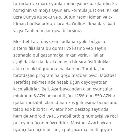
turnirləri və mərc oyunlarından yalnız bəziləridir. Siz
həmçinin Olimpiya Oyunları, Formula just one, Kriket
üzrə Dünya Kuboku və s. Bütün rəsmi idman və e-
idman hadisələrinə, eləcə də Online İdmanlara Xətt
və ya Canlı mərclər qoya bilərsiniz.
Mostbet Tərəfdaş sxemi adlanan gəlir bölgüsü
sistemi filiallara bu qumar və kazino veb-saytını
satmaqla pul qazanmağa imkan verir. Filiallar
aşağıdakılar da daxil olmaqla bir sıra üstünlüklər
əldə etmək hüququna malikdirlər. Tərəfdaşlar
tərəfdaşlıq proqramına qoşulmazdan əvvəl Mostbet
Tərəfdaş sekmesinde hesab üçün qeydiyyatdan
keçməlidirlər. Bəli, Azərbaycandan olan oyunçular
minimum 3 AZN əmanət üçün 125%-dən 550 AZN-ə
qədər mükafatı olan idman xoş gəlmisiniz bonusunu
tələb edə bilərlər. Aviator həm desktop saytında,
həm də Android və iOS mobil tətbiq nümayişi və real
pul oyunu üçün mövcuddur. Mostbet Azərbaycan
oyunçuları üçün bir neçə pul çıxarma limiti qoyub –