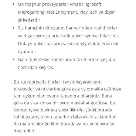
Ən məşhur provayderlər Amatic, Igrosoft,
Microgaming, Net Enjoyment, PlayTech və digər
şirkətlərdir.
Siz həmçinin dünyanın hər yerindən real dilerlər
və digər oyunçularla canlı poker oynaya bilərsiniz.
Onlayn poker bacarıq və strategiya tələb edən bir
oyundur.
Gəlin bukmeker kontorunun təkliflərinin çeşidini
nəzərdən keçirək.
Bu kateqoriyada filtrləri tənzimləyərək janr,
provayder və növlərinə görə axtarış etməklə özünüzə
tam uyğun olan oyunu tapadera bilərsiniz. Buna
görə də sizə kimsə bir oyun məsləhət görübsə, bu
kateqoriyaya baxmaq yaxşı fikirdir, çünki burada
rahat axtarışla onu tapadera biləcəksiniz. Adından
da məlum olduğu kimi burada yalnız yeni oyunlar
dərc edilir.