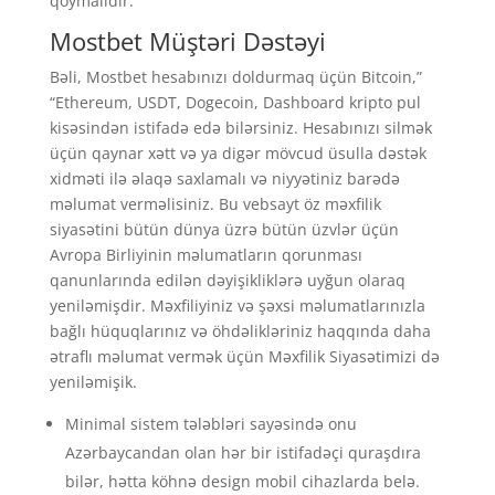
qoymalıdır.
Mostbet Müştəri Dəstəyi
Bəli, Mostbet hesabınızı doldurmaq üçün Bitcoin,”
“Ethereum, USDT, Dogecoin, Dashboard kripto pul
kisəsindən istifadə edə bilərsiniz. Hesabınızı silmək
üçün qaynar xətt və ya digər mövcud üsulla dəstək
xidməti ilə əlaqə saxlamalı və niyyətiniz barədə
məlumat verməlisiniz. Bu vebsayt öz məxfilik
siyasətini bütün dünya üzrə bütün üzvlər üçün
Avropa Birliyinin məlumatların qorunması
qanunlarında edilən dəyişikliklərə uyğun olaraq
yeniləmişdir. Məxfiliyiniz və şəxsi məlumatlarınızla
bağlı hüquqlarınız və öhdəlikləriniz haqqında daha
ətraflı məlumat vermək üçün Məxfilik Siyasətimizi də
yeniləmişik.
Minimal sistem tələbləri sayəsində onu
Azərbaycandan olan hər bir istifadəçi quraşdıra
bilər, hətta köhnə design mobil cihazlarda belə.