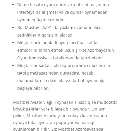
Demo hesabı oyunçunun virtual slot maşınının
interfeysinə alışması və ya qumar oynamadan
oynamaq üçün lazımdır.
Bu, Mostbet-AZ91-də yoxlama zamanı əlavə
çətinliklərin qarşısını alacaq.
Müştərilərin ədalətli oyun təcrübəsi əldə
etmələrini təmin etmək üçün şirkət Azərbaycanın
Oyun Komissiyası tərəfindən də tənzimlənir.
Müştərilər sadəcə olaraq proqramı cihazlarının
tətbiq mağazasından quraşdıra, hesab
məlumatları ilə daxil ola və dərhal oynamağa
başlaya bilərlər.
Mostbet Aviator, ağıllı oynasanız, sizə qısa müddətdə
böyük gəlirlər verə biləcək bir oyundur. Onlayn
poker, Mostbet Azərbaycan onlayn kazinosunda
oynaya biləcəyiniz ən populyar və maraqlı
oyunlardan biridir. Siz Mostbet Azərbaycanda