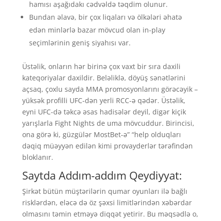
hamısı aşağıdakı cədvəldə təqdim olunur.
Bundan əlavə, bir çox liqaları və ölkələri əhatə
edən minlərlə bazar mövcud olan in-play
seçimlərinin geniş siyahısı var.
Üstəlik, onların hər birinə çox vaxt bir sıra daxili
kateqoriyalar daxildir. Beləliklə, döyüş sənətlərini
açsaq, çoxlu sayda MMA promosyonlarını görəcəyik –
yüksək profilli UFC-dən yerli RCC-ə qədər. Üstəlik,
eyni UFC-də təkcə əsas hadisələr deyil, digər kiçik
yarışlarla Fight Nights de uma mövcuddur. Birincisi,
ona görə ki, güzgülər MostBet-ə” “help olduqları
dəqiq müəyyən edilən kimi provayderlər tərəfindən
bloklanır.
Saytda Addım-addım Qeydiyyat:
Şirkət bütün müştərilərin qumar oyunları ilə bağlı
risklərdən, eləcə də öz şəxsi limitlərindən xəbərdar
olmasını təmin etməyə diqqət yetirir. Bu məqsədlə o,