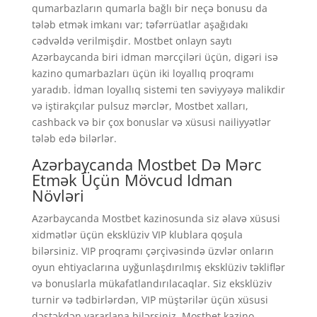
qumarbazların qumarla bağlı bir neçə bonusu da
tələb etmək imkanı var; təfərrüatlar aşağıdakı
cədvəldə verilmişdir. Mostbet onlayn saytı
Azərbaycanda biri idman mərcçiləri üçün, digəri isə
kazino qumarbazları üçün iki loyallıq proqramı
yaradıb. İdman loyallıq sistemi ten səviyyəyə malikdir
və iştirakçılar pulsuz mərclər, Mostbet xalları,
cashback və bir çox bonuslar və xüsusi nailiyyətlər
tələb edə bilərlər.
Azərbaycanda Mostbet Də Mərc
Etmək Üçün Mövcud Idman
Növləri
Azərbaycanda Mostbet kazinosunda siz əlavə xüsusi
xidmətlər üçün eksklüziv VIP klublara qoşula
bilərsiniz. VIP proqramı çərçivəsində üzvlər onların
oyun ehtiyaclarına uyğunlaşdırılmış eksklüziv təkliflər
və bonuslarla mükafatlandırılacaqlar. Siz eksklüziv
turnir və tədbirlərdən, VIP müştərilər üçün xüsusi
dəstəkdən yararlana bilərsiniz. Mostbet kazino